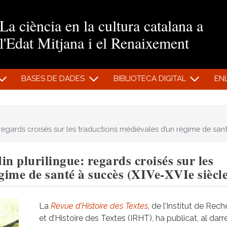
Vés al contingut
La ciència en la cultura catalana a
l'Edat Mitjana i el Renaixement
BASES DE DADES
BIBLIOTECA DIGITAL
EN
regards croisés sur les traductions médiévales d’un régime de santé
n plurilingue: regards croisés sur les
gime de santé à succès (XIVe-XVIe siècle
La
Revue d’Histoire des Textes
, de l’Institut de Rec
et d’Histoire des Textes (IRHT), ha publicat, al darr