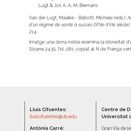
Lugt & Jos A. A. M. Biemans
Van der Lugt, Maaike - Bellotti, Michele (eds.),
A
d'un régime de santé à succès (XIVe-XVIe siècle)
214.
Imatge: una dona noble examina la idoneïtat d'
Sloane 2435, fol. 28v, copiat al N de França ver
Lluís Cifuentes:
Centre de D
lluiscifuentes@ub.edu
Universitat
Antònia Carré:
Gran Via de l