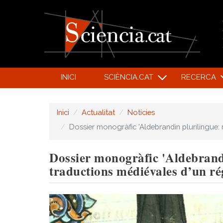
INICI
SCIÈNCIA.CAT
RECERCA
Inici
Actualitat
Notícies
Dossier monogràfic 'Aldebrandin plurilingue: 
Dossier monogràfic 'Aldebrandi
traductions médiévales d’un ré
Image