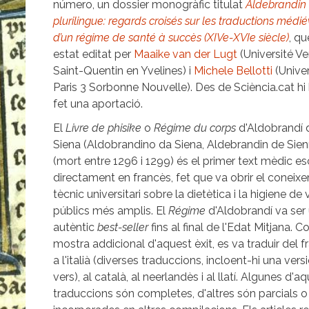
número, un dossier monogràfic titulat
Aldebrandin
plurilingue: regards croisés sur les traductions médi
d’un régime de santé à succès (XIVe-XVIe siècle)
, qu
estat editat per
Maaike van der Lugt
(Université Ve
Saint-Quentin en Yvelines) i
Michele Bellotti
(Univer
Paris 3 Sorbonne Nouvelle). Des de Sciència.cat h
fet una aportació.
El
Livre de phisike
o
Régime du corps
d'Aldobrandí 
Siena (Aldobrandino da Siena, Aldebrandin de Sien
(mort entre 1296 i 1299) és el primer text mèdic esc
directament en francès, fet que va obrir el coneix
tècnic universitari sobre la dietètica i la higiene de 
públics més amplis. El
Régime
d'Aldobrandí va ser
autèntic
best-seller
fins al final de l'Edat Mitjana. 
mostra addicional d'aquest èxit, es va traduir del 
a l'italià (diverses traduccions, incloent-hi una vers
vers), al català, al neerlandès i al llatí. Algunes d'a
traduccions són completes, d'altres són parcials o