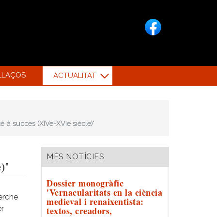
LLAÇOS
ACTUALITAT
 à succès (XIVe-XVIe siècle)'
MÉS NOTÍCIES
)'
Dossier monogràfic
'Vernacularitats en la ciència
herche
medieval i renaixentista:
er
textos, creadors,