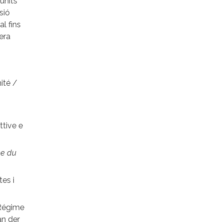
units
sió
al fins
era
ité /
ttive e
e du
tes i
‘Régime
an der