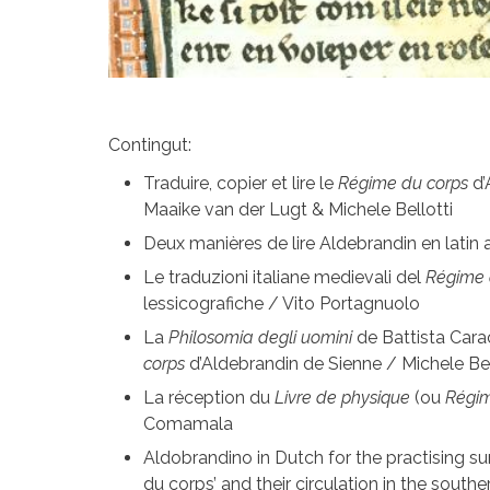
Contingut:
Traduire, copier et lire le
Régime du corps
d’
Maaike van der Lugt & Michele Bellotti
Deux manières de lire Aldebrandin en latin
Le traduzioni italiane medievali del
Régime 
lessicografiche / Vito Portagnuolo
La
Philosomia degli uomini
de Battista Cara
corps
d’Aldebrandin de Sienne / Michele Bel
La réception du
Livre de physique
(ou
Régim
Comamala
Aldobrandino in Dutch for the practising su
du corps’ and their circulation in the sout