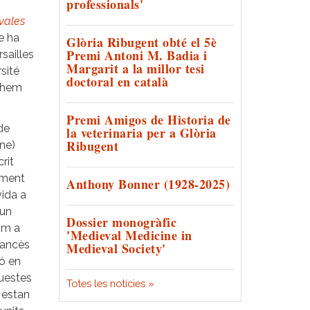
professionals'
évales
e ha
Glòria Ribugent obté el 5è
Premi Antoni M. Badia i
rsailles
Margarit a la millor tesi
sité
doctoral en català
i hem
Premi Amigos de Historia de
de
la veterinaria per a Glòria
Ribugent
ne)
rit
ement
Anthony Bonner (1928-2025)
vida a
 un
Dossier monogràfic
Com a
'Medieval Medicine in
francès
Medieval Society'
ió en
questes
Totes les notícies »
 estan