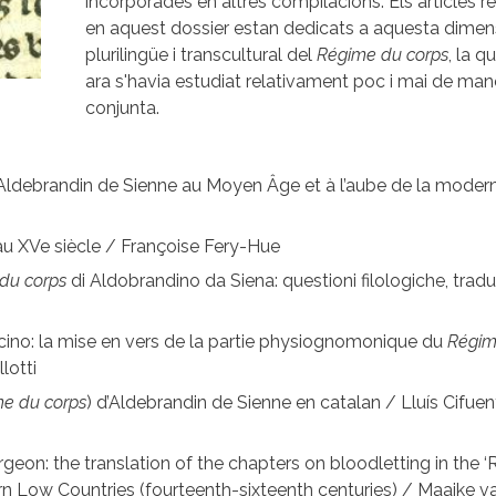
incorporades en altres compilacions. Els articles re
en aquest dossier estan dedicats a aquesta dimen
plurilingüe i transcultural del
Régime du corps
, la qu
ara s'havia estudiat relativament poc i mai de man
conjunta.
Aldebrandin de Sienne au Moyen Âge et à l’aube de la modern
 au XVe siècle / Françoise Fery-Hue
du corps
di Aldobrandino da Siena: questioni filologiche, tradu
cino: la mise en vers de la partie physiognomonique du
Régim
lotti
e du corps
) d’Aldebrandin de Sienne en catalan / Lluís Cifuen
rgeon: the translation of the chapters on bloodletting in the 
hern Low Countries (fourteenth-sixteenth centuries) / Maaike v