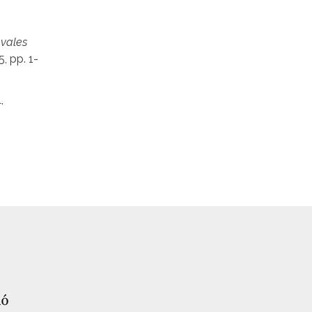
évales
5, pp. 1-
,