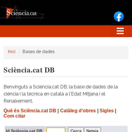
Vés al contingut
Inici
Bases de dades
Sciència.cat DB
Benvinguts a Sciència.cat DB, la base de dades de la
ciència i la tècnica en català a l'Edat Mitjana i el
Renaixement.
Què és Sciència.cat DB
|
Catàleg d'obres
|
Sigles
|
Com citar
Id Sciència.cat DB