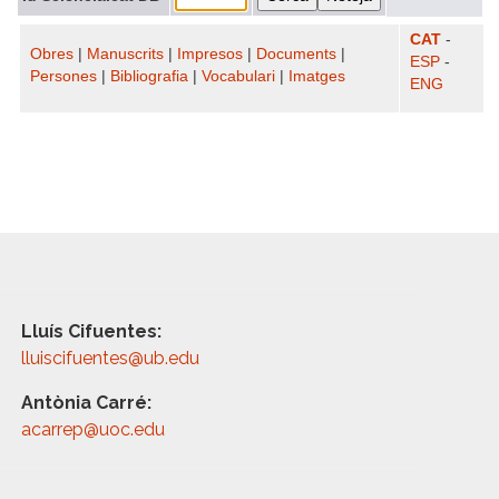
CAT
-
Obres
|
Manuscrits
|
Impresos
|
Documents
|
ESP
-
Persones
|
Bibliografia
|
Vocabulari
|
Imatges
ENG
Lluís Cifuentes:
lluiscifuentes@ub.edu
Antònia Carré:
acarrep@uoc.edu