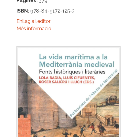
Pàgines
379
ISBN
978-84-9172-125-3
Enllaç a l'editor
Més informació
Image