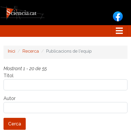
Vés al contingut
Inici
Recerca
Publicacions de l'equip
Mostrant 1 - 20 de 55
Títol
Autor
Cerca