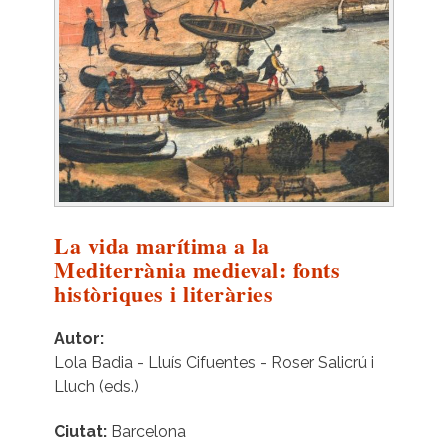
La vida marítima a la
Mediterrània medieval: fonts
històriques i literàries
Autor
Lola Badia - Lluís Cifuentes - Roser Salicrú i
Lluch (eds.)
Ciutat
Barcelona