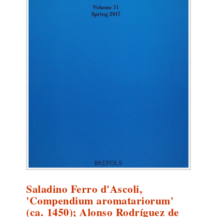
Saladino Ferro d'Ascoli,
'Compendium aromatariorum'
(ca. 1450); Alonso Rodríguez de