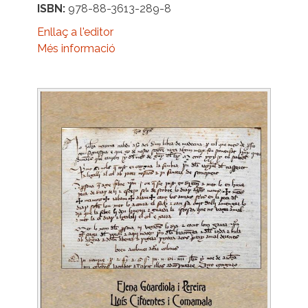
ISBN
978-88-3613-289-8
Enllaç a l'editor
Més informació
Image