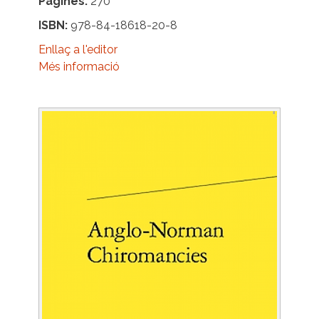
Pàgines
270
ISBN
978-84-18618-20-8
Enllaç a l'editor
Més informació
Image