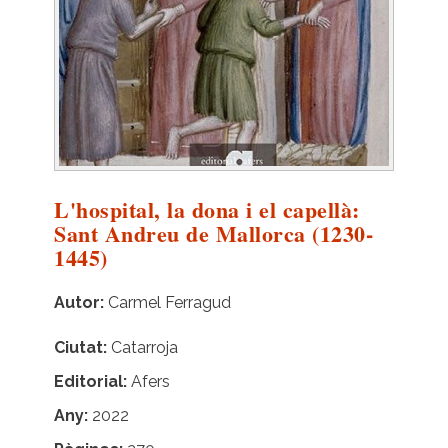
L'hospital, la dona i el capellà:
Sant Andreu de Mallorca (1230-
1445)
Autor
Carmel Ferragud
Ciutat
Catarroja
Editorial
Afers
Any
2022