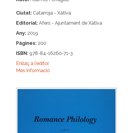
Ciutat
Catarroja - Xàtiva
Editorial
Afers - Ajuntament de Xàtiva
Any
2019
Pàgines
200
ISBN
978-84-16260-71-3
Enllaç a l'editor
Més informació
Image