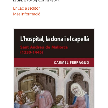
ISBN
978-84-18951-40-4
Enllaç a l'editor
Més informació
Image