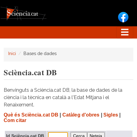
Vés al contingut
Inici
Bases de dades
Sciència.cat DB
Benvinguts a Sciència.cat DB, la base de dades de la
ciència i la tècnica en català a l'Edat Mitjana i el
Renaixement.
Què és Sciència.cat DB
|
Catàleg d'obres
|
Sigles
|
Com citar
Id Sciència.cat DB