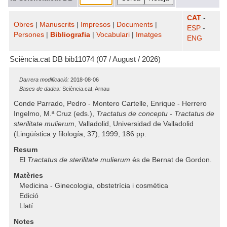
CAT
-
Obres
|
Manuscrits
|
Impresos
|
Documents
|
ESP
-
Persones
|
Bibliografia
|
Vocabulari
|
Imatges
ENG
Sciència.cat DB bib11074 (07 / August / 2026)
Darrera modificació:
2018-08-06
Bases de dades:
Sciència.cat, Arnau
Conde Parrado, Pedro - Montero Cartelle, Enrique - Herrero
Ingelmo, M.ª Cruz (eds.),
Tractatus de conceptu - Tractatus de
sterilitate mulierum
, Valladolid, Universidad de Valladolid
(Lingüística y filología, 37), 1999, 186 pp.
Resum
El
Tractatus de sterilitate mulierum
és de Bernat de Gordon.
Matèries
Medicina - Ginecologia, obstetrícia i cosmètica
Edició
Llatí
Notes