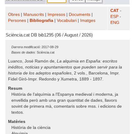
CAT
-
Obres
|
Manuscrits
|
Impresos
|
Documents
|
ESP
-
Persones
|
Bibliografia
|
Vocabulari
|
Imatges
ENG
Sciència.cat DB bib1295 (06 / August / 2026)
Darrera modificació:
2017-08-29
Bases de dades:
Sciència.cat
Luanco, José Ramón de,
La alquimia en España: escritos
inéditos, noticias y apuntamientos que pueden servir para la
historia de los adeptos españoles
, 2 vols., Barcelona, Impr.
Fidel Giró-Impr. Redondo y Xumetra, 1889 - 1897.
Resum
Història de l'alquímia a l'Espanya medieval i moderna, ja
envellida però amb una gran quantitat de dades, llavors
sovint de primera mà, comentaris sobre mss. i edicions de
textos.
Matèries
Història de la ciència
Alquímia