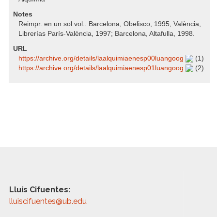
Notes
Reimpr. en un sol vol.: Barcelona, Obelisco, 1995; València,
Librerías París-València, 1997; Barcelona, Altafulla, 1998.
URL
https:/​/​archive.org/​details/​laalquimiaenesp00luangoog
(1)
https:/​/​archive.org/​details/​laalquimiaenesp01luangoog
(2)
Lluís Cifuentes:
lluiscifuentes@ub.edu