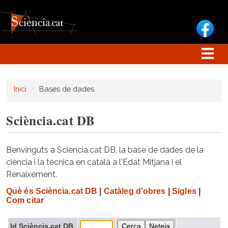
Vés al contingut
Inici
Bases de dades
Sciència.cat DB
Benvinguts a Sciència.cat DB, la base de dades de la
ciència i la tècnica en català a l'Edat Mitjana i el
Renaixement.
Què és Sciència.cat DB
|
Catàleg d'obres
|
Sigles
|
Com citar
Id Sciència.cat DB