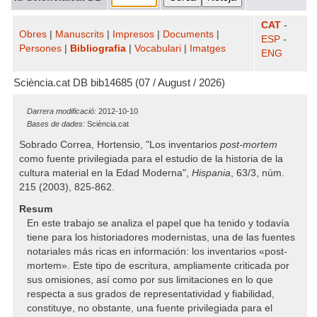
CAT
-
Obres
|
Manuscrits
|
Impresos
|
Documents
|
ESP
-
Persones
|
Bibliografia
|
Vocabulari
|
Imatges
ENG
Sciència.cat DB bib14685 (07 / August / 2026)
Darrera modificació:
2012-10-10
Bases de dades:
Sciència.cat
Sobrado Correa, Hortensio, "Los inventarios
post-mortem
como fuente privilegiada para el estudio de la historia de la
cultura material en la Edad Moderna",
Hispania
, 63/3, núm.
215 (2003), 825-862.
Resum
En este trabajo se analiza el papel que ha tenido y todavía
tiene para los historiadores modernistas, una de las fuentes
notariales más ricas en información: los inventarios «post-
mortem». Este tipo de escritura, ampliamente criticada por
sus omisiones, así como por sus limitaciones en lo que
respecta a sus grados de representatividad y fiabilidad,
constituye, no obstante, una fuente privilegiada para el