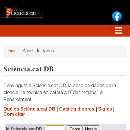
Vés al contingut
Inici
Bases de dades
Sciència.cat DB
Benvinguts a Sciència.cat DB, la base de dades de la
ciència i la tècnica en català a l'Edat Mitjana i el
Renaixement.
Què és Sciència.cat DB
|
Catàleg d'obres
|
Sigles
|
Com citar
Id Sciència.cat DB