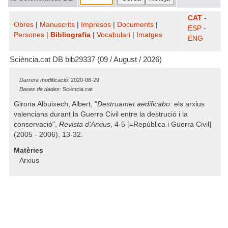
CAT
-
Obres
|
Manuscrits
|
Impresos
|
Documents
|
ESP
-
Persones
|
Bibliografia
|
Vocabulari
|
Imatges
ENG
Sciència.cat DB bib29337 (09 / August / 2026)
Darrera modificació:
2020-08-29
Bases de dades:
Sciència.cat
Girona Albuixech, Albert, "
Destruamet aedificabo
: els arxius
valencians durant la Guerra Civil entre la destrució i la
conservació",
Revista d'Arxius
, 4-5 [=República i Guerra Civil]
(2005 - 2006), 13-32.
Matèries
Arxius