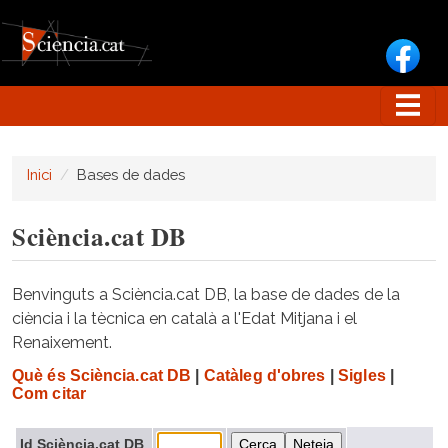
Vés al contingut
Inici
Bases de dades
Sciència.cat DB
Benvinguts a Sciència.cat DB, la base de dades de la
ciència i la tècnica en català a l'Edat Mitjana i el
Renaixement.
Què és Sciència.cat DB
|
Catàleg d'obres
|
Sigles
|
Com citar
Id Sciència.cat DB