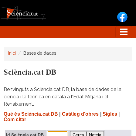
Vés al contingut
Inici
Bases de dades
Sciència.cat DB
Benvinguts a Sciència.cat DB, la base de dades de la
ciència i la tècnica en català a l'Edat Mitjana i el
Renaixement.
Què és Sciència.cat DB
|
Catàleg d'obres
|
Sigles
|
Com citar
Id Sciència.cat DB