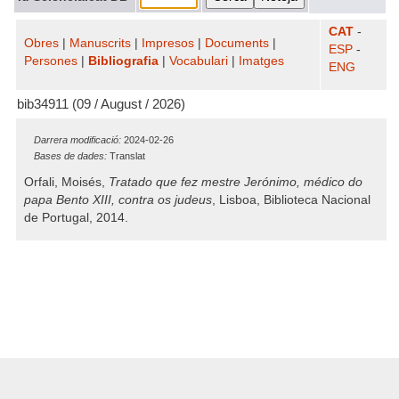
CAT
-
Obres
|
Manuscrits
|
Impresos
|
Documents
|
ESP
-
Persones
|
Bibliografia
|
Vocabulari
|
Imatges
ENG
bib34911 (09 / August / 2026)
Darrera modificació:
2024-02-26
Bases de dades:
Translat
Orfali, Moisés,
Tratado que fez mestre Jerónimo, médico do
papa Bento XIII, contra os judeus
, Lisboa, Biblioteca Nacional
de Portugal, 2014.