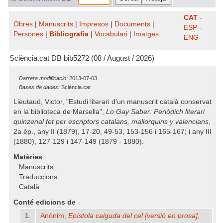
CAT
-
Obres
|
Manuscrits
|
Impresos
|
Documents
|
ESP
-
Persones
|
Bibliografia
|
Vocabulari
|
Imatges
ENG
Sciència.cat DB bib5272 (08 / August / 2026)
Darrera modificació:
2013-07-03
Bases de dades:
Sciència.cat
Lieutaud, Victor, "Estudi literari d'un manuscrit català conservat
en la biblioteca de Marsella",
Lo Gay Saber: Periòdich literari
quinzenal fet per escriptors catalans, mallorquins y valencians
,
2a èp., any II (1879), 17-20, 49-53, 153-156 i 165-167; i any III
(1880), 127-129 i 147-149 (1879 - 1880).
Matèries
Manuscrits
Traduccions
Català
Conté edicions de
1.
Anònim,
Epístola caiguda del cel [versió en prosa]
,