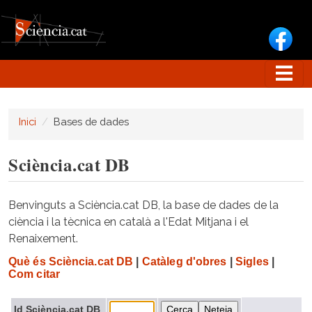
Vés al contingut
Inici
Bases de dades
Sciència.cat DB
Benvinguts a Sciència.cat DB, la base de dades de la
ciència i la tècnica en català a l'Edat Mitjana i el
Renaixement.
Què és Sciència.cat DB
|
Catàleg d'obres
|
Sigles
|
Com citar
Id Sciència.cat DB