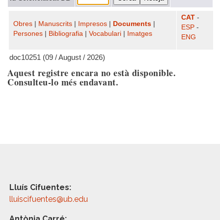
CAT
-
Obres
|
Manuscrits
|
Impresos
|
Documents
|
ESP
-
Persones
|
Bibliografia
|
Vocabulari
|
Imatges
ENG
doc10251 (09 / August / 2026)
Aquest registre encara no està disponible.
Consulteu-lo més endavant.
Lluís Cifuentes:
lluiscifuentes@ub.edu
Antònia Carré: