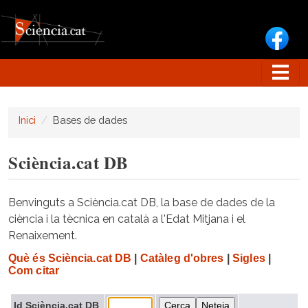
Vés al contingut
Inici
Bases de dades
Sciència.cat DB
Benvinguts a Sciència.cat DB, la base de dades de la
ciència i la tècnica en català a l'Edat Mitjana i el
Renaixement.
Què és Sciència.cat DB
|
Catàleg d'obres
|
Sigles
|
Com citar
Id Sciència.cat DB