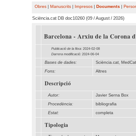
Obres
|
Manuscrits
|
Impresos
|
Documents
|
Perso
Sciència.cat DB doc10260 (09 / August / 2026)
Barcelona - Arxiu de la Corona d'
Publicació de la fitxa:
2024-02-08
Darrera modificació:
2024-06-04
Bases de dades:
Sciència.cat, MedCa
Fons:
Altres
Descripció
Autor:
Javier Serna Box
Procedència:
bibliografia
Estat:
completa
Tipologia