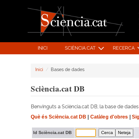
INICI
SCIÈNCIA.CAT
RECERCA
Inici
Bases de dades
Sciència.cat DB
Benvinguts a Sciència.cat DB, la base de dades d
Què és Sciència.cat DB
|
Catàleg d'obres
|
Si
Id Sciència.cat DB