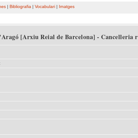
nes
|
Bibliografia
|
Vocabulari
|
Imatges
Aragó [Arxiu Reial de Barcelona] - Cancelleria rei
t