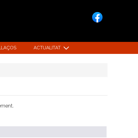
LLAÇOS
ACTUALITAT
xement.