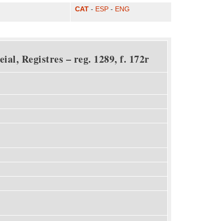
CAT
-
ESP
-
ENG
al, Registres – reg. 1289, f. 172r