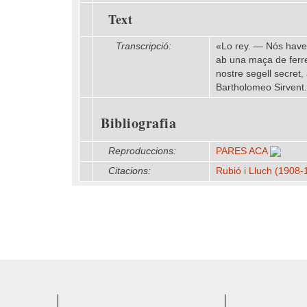
Text
Transcripció:
«Lo rey. — Nós havem
ab una maça de ferre
nostre segell secret
Bartholomeo Sirvent
Bibliografia
Reproduccions:
PARES ACA
Citacions:
Rubió i Lluch (1908