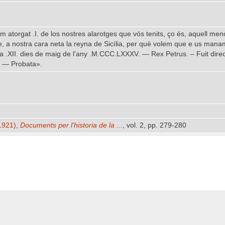
 atorgat .I. de los nostres alarotges que vós tenits, ço és, aquell me
, a nostra cara neta la reyna de Sicília, per què volem que e us manam
, a .XII. dies de maig de l'any .M.CCC.LXXXV. — Rex Petrus. – Fuit dir
. — Probata».
-1921),
Documents per l'historia de la ...
, vol. 2, pp. 279-280