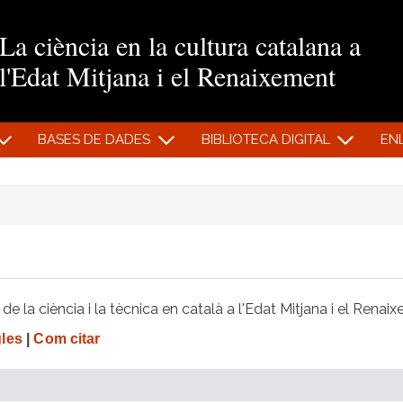
Vés al contingut
La ciència en la cultura catalana a
l'Edat Mitjana i el Renaixement
BASES DE DADES
BIBLIOTECA DIGITAL
EN
e la ciència i la tècnica en català a l'Edat Mitjana i el Renai
gles
|
Com citar