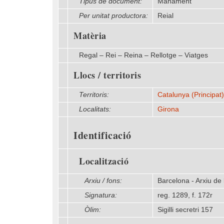
Tipus de document:
Manament
Per unitat productora:
Reial
Matèria
Regal – Rei – Reina – Rellotge – Viatges
Llocs / territoris
Territoris:
Catalunya (Principat)
Localitats:
Girona
Identificació
Localització
Arxiu / fons:
Barcelona - Arxiu de 
Signatura:
reg. 1289, f. 172r
Òlim:
Sigilli secretri 157