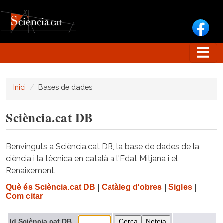
Vés al contingut
Inici
Bases de dades
Sciència.cat DB
Benvinguts a Sciència.cat DB, la base de dades de la
ciència i la tècnica en català a l'Edat Mitjana i el
Renaixement.
Què és Sciència.cat DB
|
Catàleg d'obres
|
Sigles
|
Com citar
Id Sciència.cat DB