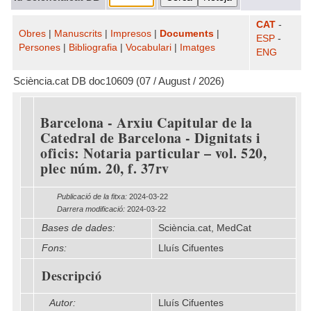
CAT
-
Obres
|
Manuscrits
|
Impresos
|
Documents
|
ESP
-
Persones
|
Bibliografia
|
Vocabulari
|
Imatges
ENG
Sciència.cat DB doc10609 (07 / August / 2026)
Barcelona - Arxiu Capitular de la
Catedral de Barcelona - Dignitats i
oficis: Notaria particular – vol. 520,
plec núm. 20, f. 37rv
Publicació de la fitxa:
2024-03-22
Darrera modificació:
2024-03-22
Bases de dades:
Sciència.cat, MedCat
Fons:
Lluís Cifuentes
Descripció
Autor:
Lluís Cifuentes