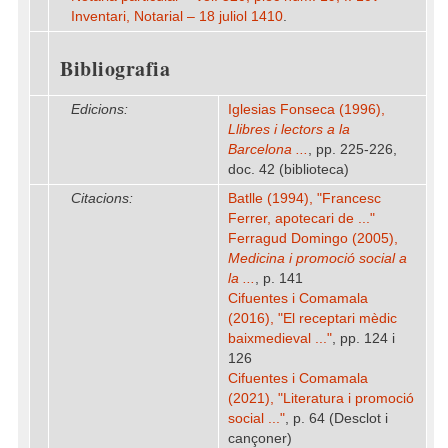
Inventari, Notarial – 18 juliol 1410
.
Bibliografia
Edicions:
Iglesias Fonseca (1996),
Llibres i lectors a la
Barcelona ...
, pp. 225-226,
doc. 42 (biblioteca)
Citacions:
Batlle (1994), "Francesc
Ferrer, apotecari de ..."
Ferragud Domingo (2005),
Medicina i promoció social a
la ...
, p. 141
Cifuentes i Comamala
(2016), "El receptari mèdic
baixmedieval ..."
, pp. 124 i
126
Cifuentes i Comamala
(2021), "Literatura i promoció
social ..."
, p. 64 (Desclot i
cançoner)