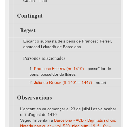
Català – Llatí
Contingut
Regest
Encant o subhasta dels béns de Francesc Ferrer,
apotecari i ciutadà de Barcelona.
Persones relacionades
Ferrer
1.
Francesc
(m. 1410)
- posseïdor de
béns, posseïdor de llibres
Roure
2.
Julià de
(fl. 1401 – 1447)
- notari
Observacions
L'encant es va començar el 23 de juliol i es va acabar
el 7 d'agost de 1410.
Vegeu l'inventari a
Barcelona - ACB - Dignitats i oficis:
Notaria particular – vol. 520, plec núm. 19, f. 10v –