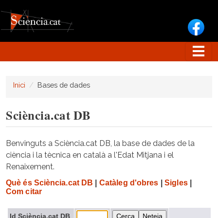
Vés al contingut
Inici
Bases de dades
Sciència.cat DB
Benvinguts a Sciència.cat DB, la base de dades de la
ciència i la tècnica en català a l'Edat Mitjana i el
Renaixement.
Què és Sciència.cat DB
|
Catàleg d'obres
|
Sigles
|
Com citar
Id Sciència.cat DB