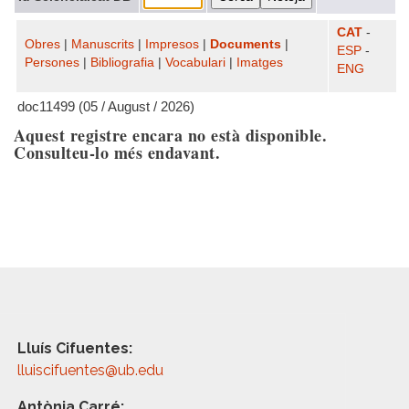
CAT
-
Obres
|
Manuscrits
|
Impresos
|
Documents
|
ESP
-
Persones
|
Bibliografia
|
Vocabulari
|
Imatges
ENG
doc11499 (05 / August / 2026)
Aquest registre encara no està disponible.
Consulteu-lo més endavant.
Lluís Cifuentes:
lluiscifuentes@ub.edu
Antònia Carré: