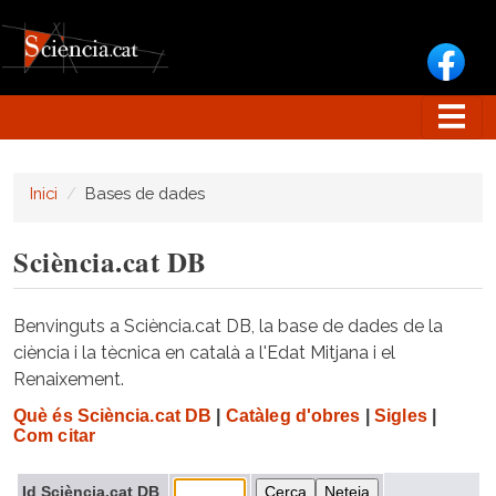
Vés al contingut
Inici
Bases de dades
Sciència.cat DB
Benvinguts a Sciència.cat DB, la base de dades de la
ciència i la tècnica en català a l'Edat Mitjana i el
Renaixement.
Què és Sciència.cat DB
|
Catàleg d'obres
|
Sigles
|
Com citar
Id Sciència.cat DB