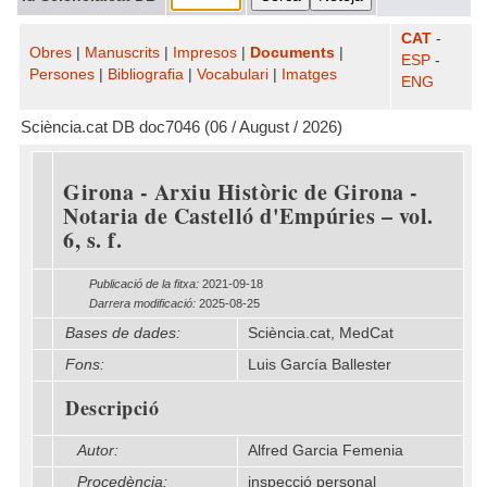
CAT
-
Obres
|
Manuscrits
|
Impresos
|
Documents
|
ESP
-
Persones
|
Bibliografia
|
Vocabulari
|
Imatges
ENG
Sciència.cat DB doc7046 (06 / August / 2026)
Girona - Arxiu Històric de Girona -
Notaria de Castelló d'Empúries – vol.
6, s. f.
Publicació de la fitxa:
2021-09-18
Darrera modificació:
2025-08-25
Bases de dades:
Sciència.cat, MedCat
Fons:
Luis García Ballester
Descripció
Autor:
Alfred Garcia Femenia
Procedència:
inspecció personal