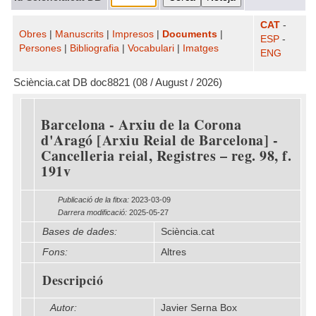
CAT
-
Obres
|
Manuscrits
|
Impresos
|
Documents
|
ESP
-
Persones
|
Bibliografia
|
Vocabulari
|
Imatges
ENG
Sciència.cat DB doc8821 (08 / August / 2026)
Barcelona - Arxiu de la Corona
d'Aragó [Arxiu Reial de Barcelona] -
Cancelleria reial, Registres – reg. 98, f.
191v
Publicació de la fitxa:
2023-03-09
Darrera modificació:
2025-05-27
Bases de dades:
Sciència.cat
Fons:
Altres
Descripció
Autor:
Javier Serna Box