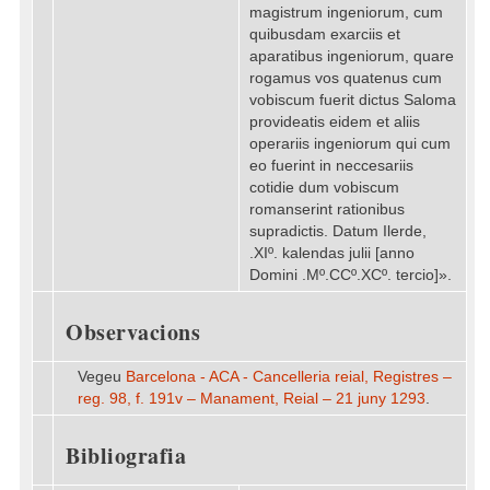
magistrum ingeniorum, cum
quibusdam exarciis et
aparatibus ingeniorum, quare
rogamus vos quatenus cum
vobiscum fuerit dictus Saloma
provideatis eidem et aliis
operariis ingeniorum qui cum
eo fuerint in neccesariis
cotidie dum vobiscum
romanserint rationibus
supradictis. Datum Ilerde,
.XIº. kalendas julii [anno
Domini .Mº.CCº.XCº. tercio]».
Observacions
Vegeu
Barcelona - ACA - Cancelleria reial, Registres –
reg. 98, f. 191v – Manament, Reial – 21 juny 1293
.
Bibliografia