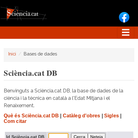
Vés al contingut
Inici
Bases de dades
Sciència.cat DB
Benvinguts a Sciència.cat DB, la base de dades de la
ciència i la tècnica en català a l'Edat Mitjana i el
Renaixement.
Què és Sciència.cat DB
|
Catàleg d'obres
|
Sigles
|
Com citar
Id Sciència.cat DB