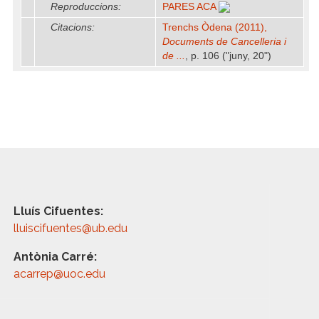
Reproduccions:
PARES ACA
Citacions:
Trenchs Òdena (2011),
Documents de Cancelleria i
de ...
, p. 106 ("juny, 20")
Lluís Cifuentes:
lluiscifuentes@ub.edu
Antònia Carré:
acarrep@uoc.edu