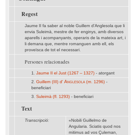
Regest
Jaume II fa saber al noble Guillem d'Anglesola que li
envia Suleimà, mestre de fer enginys, amb diversos
aparells i acompanyants, operaris de la mateixa art, i
li demana que, mentre romanguen amb ell, els
proveïsca de tot el necessari.
Persones relacionades
1.
Jaume II el Just (1267 – 1327)
- atorgant
Anglesola
2.
Guillem (III) d'
(m. 1296)
-
beneficiari
3.
Suleimà (fl. 1293)
- beneficiari
Text
Transcripció:
«Nobili Guillelmo de
Angularia. Sciatis quod nos
mitimus ad vos Çuleman,