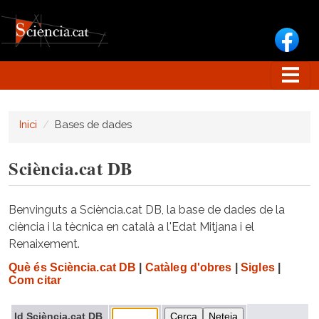
Vés al contingut
Inici
Bases de dades
Sciència.cat DB
Benvinguts a Sciència.cat DB, la base de dades de la
ciència i la tècnica en català a l'Edat Mitjana i el
Renaixement.
Què és Sciència.cat DB
|
Catàleg d'obres
|
Sigles
|
Com citar
Id Sciència.cat DB