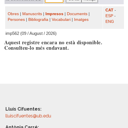
CAT
-
Obres
|
Manuscrits
|
Impresos
|
Documents
|
ESP
-
Persones
|
Bibliografia
|
Vocabulari
|
Imatges
ENG
imp562 (09 / August / 2026)
Aquest registre encara no està disponible.
Consulteu-lo més endavant.
Lluís Cifuentes:
lluiscifuentes@ub.edu
Antònia Carré: