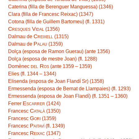
Caterina (filla de Berenguer Manguessa) (1346)
Clara (filla de Francesc Reixac) (1347)
Cotona (filla de Guillem Bartomeu) (fl. 1331)
Cresques Vidal
(1356)
Creixell
Dalmau de
(1315)
Palau
Dalmau de
(1359)
Dolça (esposa de Ramon Guerau) (ante 1356)
Dolça (esposa de mestre Joan) (fl. 1288)
del Ros
Domènec
(ante 1359 – 1359)
Elies (fl. 1344 – 1344)
Elisenda (esposa de Joan Flandí Sr) (1358)
Ermessenda (esposa de Bernat de Llampaies) (fl. 1293)
Ermessenda (esposa de Joan Flandí) (fl. 1351 – 1360)
Escarrer
Ferrer
(1424)
Català
Francesc
(1350)
Gori
Francesc
(1359)
Paitaví
Francesc
(fl. 1349)
Reixac
Francesc
(1347)