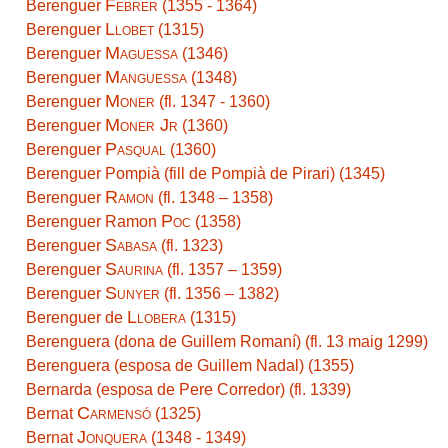
Febrer
Berenguer
(1355 - 1364)
Llobet
Berenguer
(1315)
Maguessa
Berenguer
(1346)
Manguessa
Berenguer
(1348)
Moner
Berenguer
(fl. 1347 - 1360)
Moner Jr
Berenguer
(1360)
Pasqual
Berenguer
(1360)
Berenguer Pompià (fill de Pompià de Pirari) (1345)
Ramon
Berenguer
(fl. 1348 – 1358)
Poc
Berenguer Ramon
(1358)
Sabasa
Berenguer
(fl. 1323)
Saurina
Berenguer
(fl. 1357 – 1359)
Sunyer
Berenguer
(fl. 1356 – 1382)
Llobera
Berenguer de
(1315)
Berenguera (dona de Guillem Romaní) (fl. 13 maig 1299)
Berenguera (esposa de Guillem Nadal) (1355)
Bernarda (esposa de Pere Corredor) (fl. 1339)
Carmensó
Bernat
(1325)
Jonquera
Bernat
(1348 - 1349)