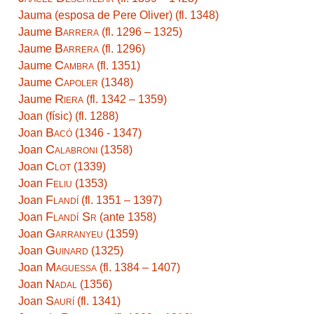
Jauma (esposa de Pere Oliver) (fl. 1348)
Barrera
Jaume
(fl. 1296 – 1325)
Barrera
Jaume
(fl. 1296)
Cambra
Jaume
(fl. 1351)
Capoler
Jaume
(1348)
Riera
Jaume
(fl. 1342 – 1359)
Joan (físic) (fl. 1288)
Bacó
Joan
(1346 - 1347)
Calabroni
Joan
(1358)
Clot
Joan
(1339)
Feliu
Joan
(1353)
Flandí
Joan
(fl. 1351 – 1397)
Flandí Sr
Joan
(ante 1358)
Garranyeu
Joan
(1359)
Guinard
Joan
(1325)
Maguessa
Joan
(fl. 1384 – 1407)
Nadal
Joan
(1356)
Saurí
Joan
(fl. 1341)