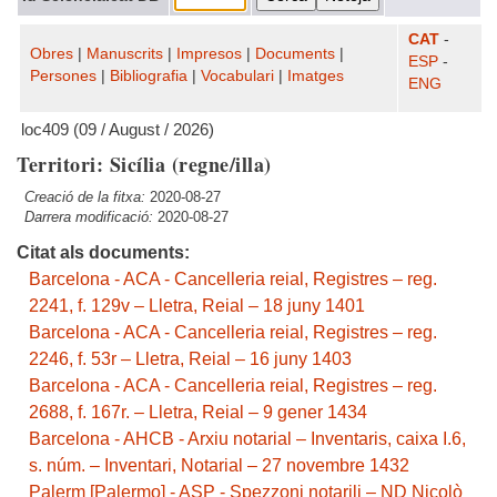
CAT
-
Obres
|
Manuscrits
|
Impresos
|
Documents
|
ESP
-
Persones
|
Bibliografia
|
Vocabulari
|
Imatges
ENG
loc409 (09 / August / 2026)
Territori: Sicília (regne/illa)
Creació de la fitxa:
2020-08-27
Darrera modificació:
2020-08-27
Citat als documents:
Barcelona - ACA - Cancelleria reial, Registres – reg.
2241, f. 129v – Lletra, Reial – 18 juny 1401
Barcelona - ACA - Cancelleria reial, Registres – reg.
2246, f. 53r – Lletra, Reial – 16 juny 1403
Barcelona - ACA - Cancelleria reial, Registres – reg.
2688, f. 167r. – Lletra, Reial – 9 gener 1434
Barcelona - AHCB - Arxiu notarial – Inventaris, caixa I.6,
s. núm. – Inventari, Notarial – 27 novembre 1432
Palerm [Palermo] - ASP - Spezzoni notarili – ND Nicolò