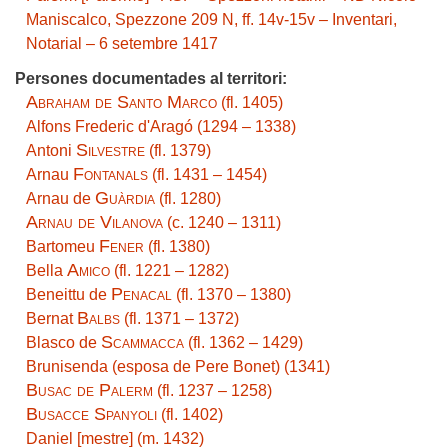
Maniscalco, Spezzone 209 N, ff. 14v-15v – Inventari,
Notarial – 6 setembre 1417
Persones documentades al territori:
Abraham de Santo Marco
(fl. 1405)
Alfons Frederic d'Aragó (1294 – 1338)
Silvestre
Antoni
(fl. 1379)
Fontanals
Arnau
(fl. 1431 – 1454)
Guàrdia
Arnau de
(fl. 1280)
Arnau de Vilanova
(c. 1240 – 1311)
Fener
Bartomeu
(fl. 1380)
Amico
Bella
(fl. 1221 – 1282)
Penacal
Beneittu de
(fl. 1370 – 1380)
Balbs
Bernat
(fl. 1371 – 1372)
Scammacca
Blasco de
(fl. 1362 – 1429)
Brunisenda (esposa de Pere Bonet) (1341)
Busac de Palerm
(fl. 1237 – 1258)
Busacce Spanyoli
(fl. 1402)
Daniel [mestre] (m. 1432)