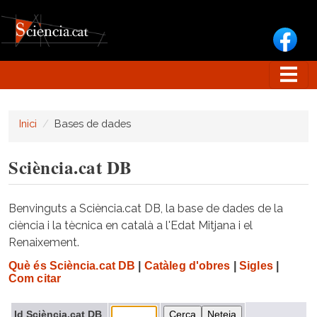
Vés al contingut
Inici
Bases de dades
Sciència.cat DB
Benvinguts a Sciència.cat DB, la base de dades de la
ciència i la tècnica en català a l'Edat Mitjana i el
Renaixement.
Què és Sciència.cat DB
|
Catàleg d'obres
|
Sigles
|
Com citar
Id Sciència.cat DB