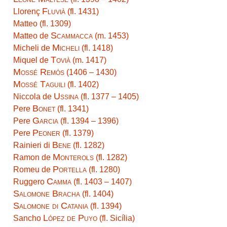
Fluvià
Llorenç
(fl. 1431)
Matteo (fl. 1309)
Scammacca
Matteo de
(m. 1453)
Micheli
Micheli de
(fl. 1418)
Tovià
Miquel de
(m. 1417)
Mossé Remós
(1406 – 1430)
Mossé Taguili
(fl. 1402)
Ussina
Niccola de
(fl. 1377 – 1405)
Bonet
Pere
(fl. 1341)
Garcia
Pere
(fl. 1394 – 1396)
Peoner
Pere
(fl. 1379)
Bene
Rainieri di
(fl. 1282)
Monterols
Ramon de
(fl. 1282)
Portella
Romeu de
(fl. 1280)
Camma
Ruggero
(fl. 1403 – 1407)
Salomone Bracha
(fl. 1404)
Salomone di Catania
(fl. 1394)
López de Puyo
Sancho
(fl. Sicília)