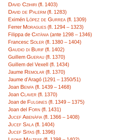
David Czihiri
(fl. 1403)
David de Palerm
(fl. 1283)
López de Gurrea
Eximén
(fl. 1309)
Moragues
Ferrer
(fl. 1294 – 1323)
Catània
Filippa de
(ante 1298 – 1346)
Soler
Francesc
(fl. 1380 – 1404)
Gaudio di Burif
(fl. 1402)
Guerau
Guillem
(fl. 1370)
Guillem del Vexell (fl. 1434)
Remolar
Jaume
(fl. 1370)
Jaume d'Aragó (1291 – 1350/51)
Benfa
Joan
(fl. 1439 – 1468)
Claver
Joan
(fl. 1370)
Fulgines
Joan de
(fl. 1349 – 1375)
Forn
Joan del
(fl. 1431)
Jucef Abenàfia
(fl. 1366 – 1408)
Jucef Sala
(fl. 1404)
Jucef Sitas
(fl. 1396)
Leone Maltese
(fl. 1398 – 1402)