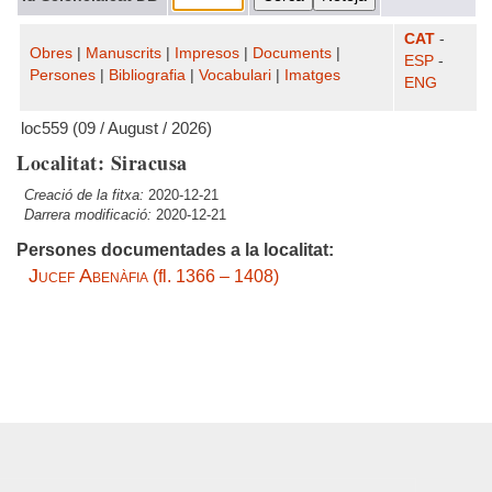
CAT
-
Obres
|
Manuscrits
|
Impresos
|
Documents
|
ESP
-
Persones
|
Bibliografia
|
Vocabulari
|
Imatges
ENG
loc559 (09 / August / 2026)
Localitat: Siracusa
Creació de la fitxa:
2020-12-21
Darrera modificació:
2020-12-21
Persones documentades a la localitat:
Jucef Abenàfia
(fl. 1366 – 1408)