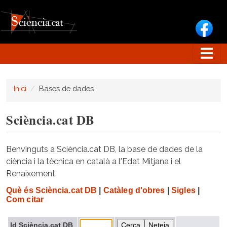
Vés al contingut
Inici
Bases de dades
Sciència.cat DB
Benvinguts a Sciència.cat DB, la base de dades de la
ciència i la tècnica en català a l'Edat Mitjana i el
Renaixement.
Què és Sciència.cat DB
|
Catàleg d'obres
|
Sigles
|
Com citar
Id Sciència.cat DB