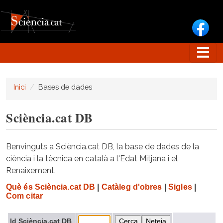
Vés al contingut
Inici
Bases de dades
Sciència.cat DB
Benvinguts a Sciència.cat DB, la base de dades de la
ciència i la tècnica en català a l'Edat Mitjana i el
Renaixement.
Què és Sciència.cat DB
|
Catàleg d'obres
|
Sigles
|
Com citar
Id Sciència.cat DB