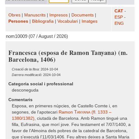
CAT
-
Obres
|
Manuscrits
|
Impresos
|
Documents
|
ESP
-
Persones
|
Bibliografia
|
Vocabulari
|
Imatges
ENG
nom10009 (07 / August / 2026)
Francesca (esposa de Ramon Tanyana) (m.
Barcelona, 1406)
Creació de la fitxa:
2024-10-04
Darrera modificació:
2024-10-04
Categoria social i professional
desconeguda
Comentaris
Esposa, en primeres núpcies, de Castello Comte i, en
Tanyana
segones, de l'apotecari
Ramon
(fl. 1333 –
1380/1382)
, ciutadà de Barcelona. Amb Ramon tingué una
filla, Eufrasina, que morí jove. Feu testament el 7/07/1400, a
favor de l'Almoina dels pobres de la catedral de Barcelona,
que s'executà l'11/03/1406. Feu altres deixes a Santa Maria