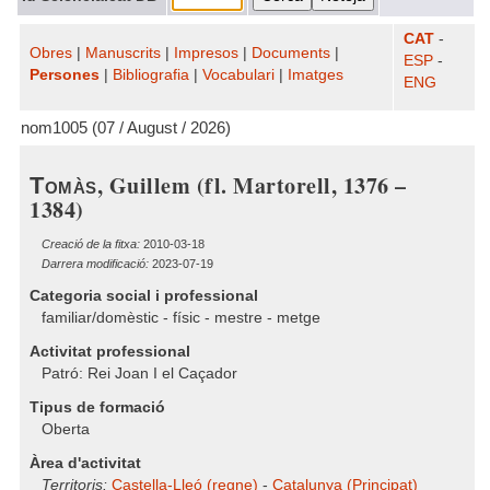
CAT
-
Obres
|
Manuscrits
|
Impresos
|
Documents
|
ESP
-
Persones
|
Bibliografia
|
Vocabulari
|
Imatges
ENG
nom1005 (07 / August / 2026)
, Guillem (fl. Martorell, 1376 –
Tomàs
1384)
Creació de la fitxa:
2010-03-18
Darrera modificació:
2023-07-19
Categoria social i professional
familiar/domèstic - físic - mestre - metge
Activitat professional
Patró: Rei Joan I el Caçador
Tipus de formació
Oberta
Àrea d'activitat
Territoris:
Castella-Lleó (regne)
-
Catalunya (Principat)