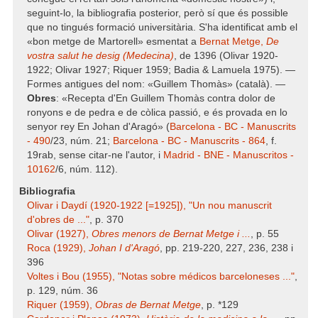
seguint-lo, la bibliografia posterior, però sí que és possible
que no tingués formació universitària. S'ha identificat amb el
«bon metge de Martorell» esmentat a
Bernat Metge,
De
vostra salut he desig (Medecina)
, de 1396 (Olivar 1920-
1922; Olivar 1927; Riquer 1959; Badia & Lamuela 1975). —
Formes antigues del nom: «Guillem Thomàs» (català). —
Obres
: «Recepta d'En Guillem Thomàs contra dolor de
ronyons e de pedra e de còlica passió, e és provada en lo
senyor rey En Johan d'Aragó» (
Barcelona - BC - Manuscrits
- 490
/23, núm. 21;
Barcelona - BC - Manuscrits - 864
, f.
19rab, sense citar-ne l'autor, i
Madrid - BNE - Manuscritos -
10162
/6, núm. 112).
Bibliografia
Olivar i Daydí (1920-1922 [=1925]), "Un nou manuscrit
d'obres de ..."
, p. 370
Olivar (1927),
Obres menors de Bernat Metge i ...
, p. 55
Roca (1929),
Johan I d'Aragó
, pp. 219-220, 227, 236, 238 i
396
Voltes i Bou (1955), "Notas sobre médicos barceloneses ..."
,
p. 129, núm. 36
Riquer (1959),
Obras de Bernat Metge
, p. *129