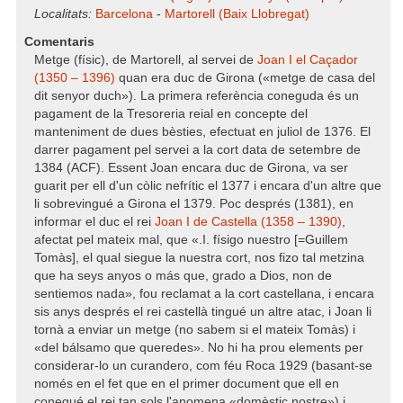
Localitats:
Barcelona
-
Martorell (Baix Llobregat)
Comentaris
Metge (físic), de Martorell, al servei de
Joan I el Caçador
(1350 – 1396)
quan era duc de Girona («metge de casa del
dit senyor duch»). La primera referència coneguda és un
pagament de la Tresoreria reial en concepte del
manteniment de dues bèsties, efectuat en juliol de 1376. El
darrer pagament pel servei a la cort data de setembre de
1384 (ACF). Essent Joan encara duc de Girona, va ser
guarit per ell d'un còlic nefrític el 1377 i encara d'un altre que
li sobrevingué a Girona el 1379. Poc després (1381), en
informar el duc el rei
Joan I de Castella (1358 – 1390)
,
afectat pel mateix mal, que «.I. físigo nuestro [=Guillem
Tomàs], el qual siegue la nuestra cort, nos fizo tal metzina
que ha seys anyos o más que, grado a Dios, non de
sentiemos nada», fou reclamat a la cort castellana, i encara
sis anys després el rei castellà tingué un altre atac, i Joan li
tornà a enviar un metge (no sabem si el mateix Tomàs) i
«del bálsamo que queredes». No hi ha prou elements per
considerar-lo un curandero, com féu Roca 1929 (basant-se
només en el fet que en el primer document que ell en
conegué el rei tan sols l'anomena «domèstic nostre») i,