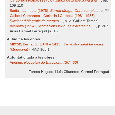
Cardoner i Planas (1973),
Història de la medicina a la ...
, pp.
109-110
Badia - Lamuela (1975),
Bernat Metge: Obra completa
, p. ***
Calbet i Camarasa - Corbella i Corbella (1981-1983),
Diccionari biogràfic de metges ...
, s. v. 'Guillem Tomàs'
Avenoza (1994), "Anotacions lèxiques extretes de ..."
, p. 307
Arxiu Carmel Ferragud (ACF)
Al·ludit a les obres
Metge
, Bernat (c. 1348 – 1413).
De vostra salut he desig
(Medecina)
- RAO 108.1
Autoritat citada a les obres
Anònim.
Receptari de Barcelona (BC 490)
Teresa Huguet; Lluís Cifuentes; Carmel Ferragud