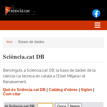
Vés al contingut
Inici
Bases de dades
Sciència.cat DB
Benvinguts a Sciència.cat DB, la base de dades de la
ciència i la tècnica en català a l'Edat Mitjana i el
Renaixement.
Què és Sciència.cat DB
|
Catàleg d'obres
|
Sigles
|
Com citar
Id Sciència.cat DB