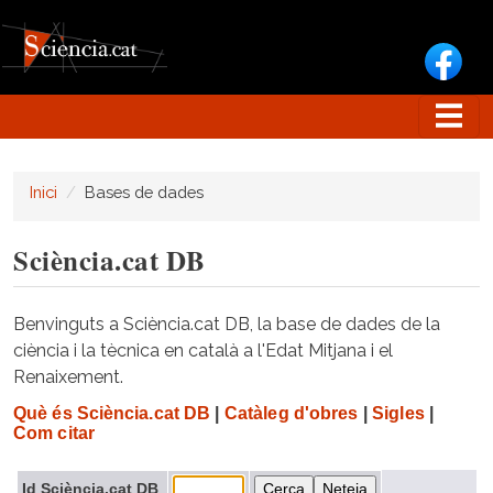
Vés al contingut
Inici
Bases de dades
Sciència.cat DB
Benvinguts a Sciència.cat DB, la base de dades de la
ciència i la tècnica en català a l'Edat Mitjana i el
Renaixement.
Què és Sciència.cat DB
|
Catàleg d'obres
|
Sigles
|
Com citar
Id Sciència.cat DB