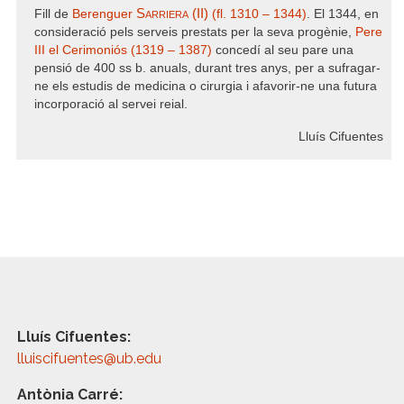
Sarriera (II)
Fill de
Berenguer
(fl. 1310 – 1344)
. El 1344, en
consideració pels serveis prestats per la seva progènie,
Pere
III el Cerimoniós (1319 – 1387)
concedí al seu pare una
pensió de 400 ss b. anuals, durant tres anys, per a sufragar-
ne els estudis de medicina o cirurgia i afavorir-ne una futura
incorporació al servei reial.
Lluís Cifuentes
Lluís Cifuentes:
lluiscifuentes@ub.edu
Antònia Carré: