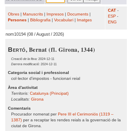
CAT
-
Obres
|
Manuscrits
|
Impresos
|
Documents
|
ESP
-
Persones
|
Bibliografia
|
Vocabulari
|
Imatges
ENG
nom10194 (08 / August / 2026)
, Bernat (fl. Girona, 1344)
Bertó
Creació de la fitxa:
2024-12-11
Darrera modificació:
2024-12-11
Categoria social i professional
col·lector d'impostos - funcionari reial
Àrea d'activitat
Territoris:
Catalunya (Principat)
Localitats:
Girona
Comentaris
Procurador nomenat per
Pere III el Cerimoniós (1319 –
1387)
per a recaptar les rendes reials a la governació de la
ciutat de Girona.