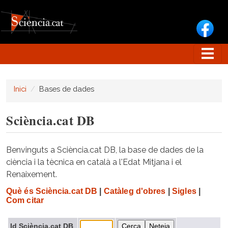
Vés al contingut
Inici
Bases de dades
Sciència.cat DB
Benvinguts a Sciència.cat DB, la base de dades de la
ciència i la tècnica en català a l'Edat Mitjana i el
Renaixement.
Què és Sciència.cat DB
|
Catàleg d'obres
|
Sigles
|
Com citar
Id Sciència.cat DB