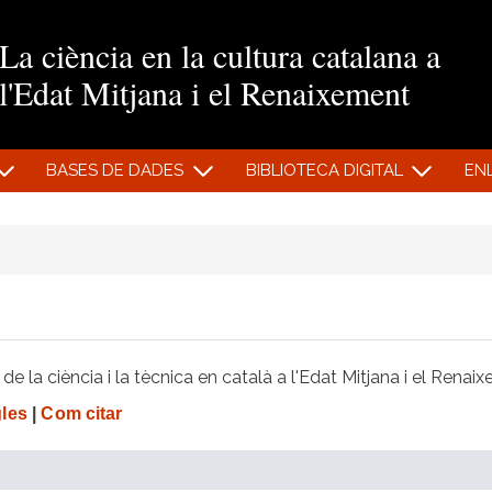
Vés al contingut
La ciència en la cultura catalana a
l'Edat Mitjana i el Renaixement
BASES DE DADES
BIBLIOTECA DIGITAL
EN
e la ciència i la tècnica en català a l'Edat Mitjana i el Renai
gles
|
Com citar