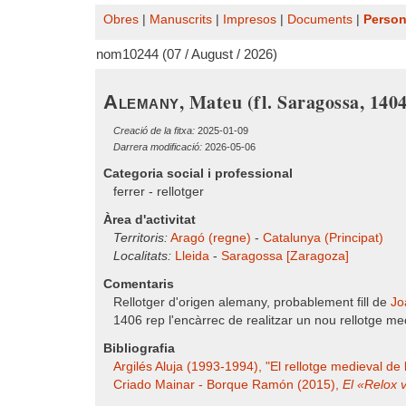
Obres
|
Manuscrits
|
Impresos
|
Documents
|
Perso
nom10244 (07 / August / 2026)
, Mateu (fl. Saragossa, 1404
Alemany
Creació de la fitxa:
2025-01-09
Darrera modificació:
2026-05-06
Categoria social i professional
ferrer - rellotger
Àrea d'activitat
Territoris:
Aragó (regne)
-
Catalunya (Principat)
Localitats:
Lleida
-
Saragossa [Zaragoza]
Comentaris
Rellotger d'origen alemany, probablement fill de
J
1406 rep l'encàrrec de realitzar un nou rellotge m
Bibliografia
Argilés Aluja (1993-1994), "El rellotge medieval de l
Criado Mainar - Borque Ramón (2015),
El «Relox v