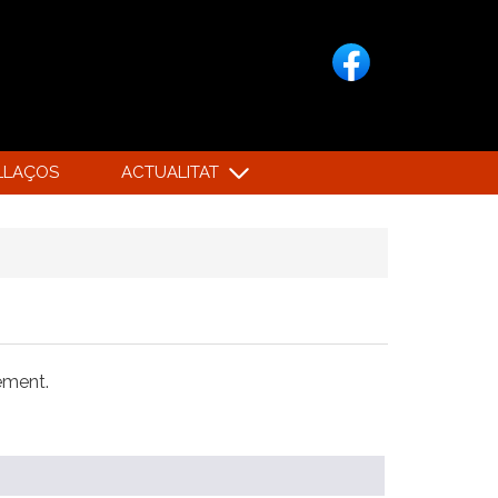
LLAÇOS
ACTUALITAT
xement.