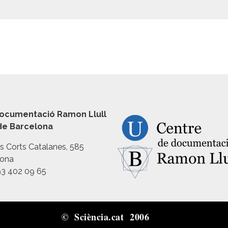
ocumentació Ramon Llull
 de Barcelona
es Corts Catalanes, 585
lona
93 402 09 65
© Sciència.cat 2006