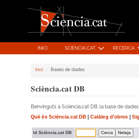
INICI
SCIÈNCIA.CAT
RECERCA
Inici
Bases de dades
Sciència.cat DB
Benvinguts a Sciència.cat DB, la base de dades d
Què és Sciència.cat DB
|
Catàleg d'obres
|
Si
Id Sciència.cat DB