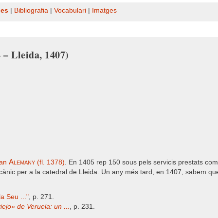
nes
|
Bibliografia
|
Vocabulari
|
Imatges
 – Lleida, 1407)
Alemany
oan
(fl. 1378)
. En 1405 rep 150 sous pels servicis prestats com
ecànic per a la catedral de Lleida. Un any més tard, en 1407, sabem qu
a Seu ..."
, p. 271.
iejo» de Veruela: un ...
, p. 231.