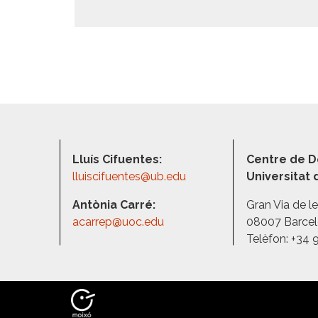
Lluís Cifuentes:
Centre de D
lluiscifuentes@ub.edu
Universitat
Antònia Carré:
Gran Via de l
acarrep@uoc.edu
08007 Barce
Telèfon: +34 