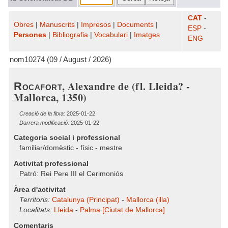
CAT
-
Obres
|
Manuscrits
|
Impresos
|
Documents
|
ESP
-
Persones
|
Bibliografia
|
Vocabulari
|
Imatges
ENG
nom10274 (09 / August / 2026)
, Alexandre de (fl. Lleida? -
Rocafort
Mallorca, 1350)
Creació de la fitxa:
2025-01-22
Darrera modificació:
2025-01-22
Categoria social i professional
familiar/domèstic - físic - mestre
Activitat professional
Patró: Rei Pere III el Cerimoniós
Àrea d'activitat
Territoris:
Catalunya (Principat)
-
Mallorca (illa)
Localitats:
Lleida
-
Palma [Ciutat de Mallorca]
Comentaris