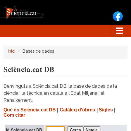
Vés al contingut
Inici
Bases de dades
Sciència.cat DB
Benvinguts a Sciència.cat DB, la base de dades de la
ciència i la tècnica en català a l'Edat Mitjana i el
Renaixement.
Què és Sciència.cat DB
|
Catàleg d'obres
|
Sigles
|
Com citar
Id Sciència.cat DB