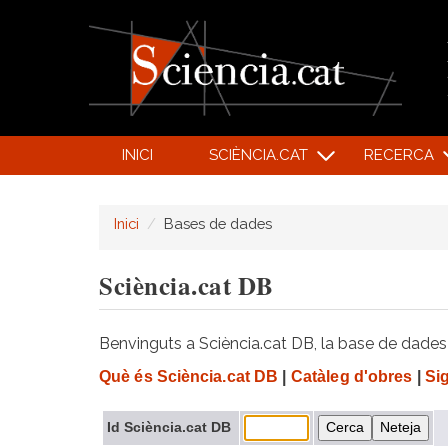
INICI
SCIÈNCIA.CAT
RECERCA
Inici
Bases de dades
Sciència.cat DB
Benvinguts a Sciència.cat DB, la base de dades d
Què és Sciència.cat DB
|
Catàleg d'obres
|
Si
Id Sciència.cat DB