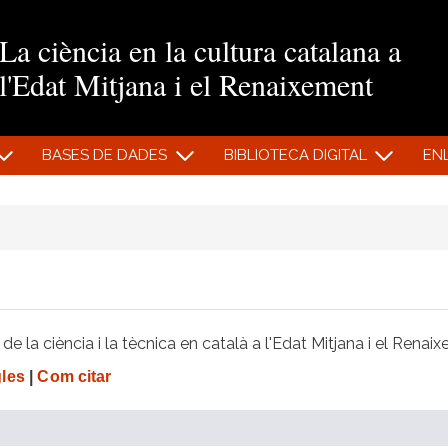
Vés al contingut
La ciència en la cultura catalana a
l'Edat Mitjana i el Renaixement
BASES DE DADES
BIBLIOTECA DIGITAL
EN
e la ciència i la tècnica en català a l'Edat Mitjana i el Renai
gles
|
Com citar