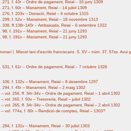
g. 271, f. 43r – Ordre de pagament, Reial – 16 juny 1309
. 271, f. 60r – Manament, Reial – 14 juliol 1309
g. 276, f. 203v – Donació, Reial – 6 octubre 1315
eg. 299, f. 52v – Manament, Reial – 18 novembre 1313
eg. 338, ff.138r-140r – Ambaixada, Reial – 6 setembre 1322
g. 98, f. 191v – Manament, Reial – 21 juny 1293
g. 98, f. 191v – Manament, Reial – 21 juny 1293
monari I, Miscel·lani d'escrits franciscans. S. XV – núm. 37, 57ss. Avui 
g. 531, f. 61r – Ordre de pagament, Reial – 7 octubre 1328
eg. 106, f. 132v – Manament, Reial – 8 desembre 1297
eg. 294, f. 45r – Manament, Reial – 2 maig 1302
– vol. 256, ff. 34r-34v – Ordre de pagament, Reial – 1 abril 1302
 vol. 265, f. 93v – Tresoreria, Reial – juliol 1302
– vol. 265, ff. 34r-34v – Ordre de pagament, Reial – 2 abril 1302
 – vol. 774a, f. 80r – Rendició de comptes, Reial – 1303?
g. 294, f. 131v – Manament, Reial – 30 juliol 1303