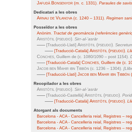
Jafudà Bonsenyor
(m. c. 1331).
Paraules de savis 
Dedicatari a les obres
Arnau de Vilanova
(c. 1240 – 1311).
Regimen sani
Posseïdor a les obres
Anònim.
Tractat de geomància (referències genèri
Aristòtil (pseudo)
.
Sirr-al-'asrār
Aristòtil (pseudo)
——
[Traducció-Llatí]
.
Secretu
Aristòtil (pseudo)
——
[Traducció-Català]
.
Ll
Conches
, Guillem de (c. 1080/1090 – post 1154).
Conches
——
[Traducció-Català]
, Guillem de (c. 
Jacob ben Mahir ibn Ṭibbōn
(c. 1236 – 1304).
[Llib
Jacob ben Mahir ibn Ṭibbōn
——
[Traducció-Llatí]
(
Recopilador a les obres
Aristòtil (pseudo)
.
Sirr-al-'asrār
Aristòtil (pseudo)
——
[Traducció-Castellà]
.
Porid
Aristòtil (pseudo)
——
[Traducció-Català]
.
Ll
Atorgant als documents
Barcelona - ACA - Cancelleria reial, Registres – re
Barcelona - ACA - Cancelleria reial, Registres – re
Barcelona - ACA - Cancelleria reial, Registres – re