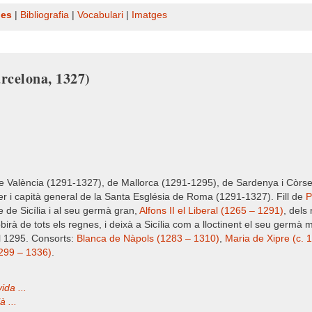
nes
|
Bibliografia
|
Vocabulari
|
Imatges
arcelona, 1327)
, de València (1291-1327), de Mallorca (1291-1295), de Sardenya i Còrs
 i capità general de la Santa Església de Roma (1291-1327). Fill de
P
e de Sicília i al seu germà gran,
Alfons II el Liberal (1265 – 1291)
, dels
rà de tots els regnes, i deixà a Sicília com a lloctinent el seu germà
 el 1295. Consorts:
Blanca de Nàpols (1283 – 1310)
,
Maria de Xipre (c. 
1299 – 1336)
.
ida ...
 ...