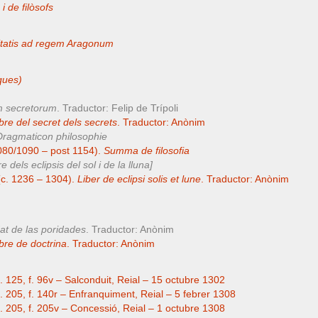
i de filòsofs
tatis ad regem Aragonum
ques)
m secretorum
. Traductor: Felip de Trípoli
ibre del secret dels secrets
. Traductor: Anònim
Dragmaticon philosophie
1080/1090 – post 1154).
Summa de filosofia
re dels eclipsis del sol i de la lluna]
c. 1236 – 1304).
Liber de eclipsi solis et lune
. Traductor: Anònim
at de las poridades
. Traductor: Anònim
ibre de doctrina
. Traductor: Anònim
g. 125, f. 96v – Salconduit, Reial – 15 octubre 1302
g. 205, f. 140r – Enfranquiment, Reial – 5 febrer 1308
g. 205, f. 205v – Concessió, Reial – 1 octubre 1308