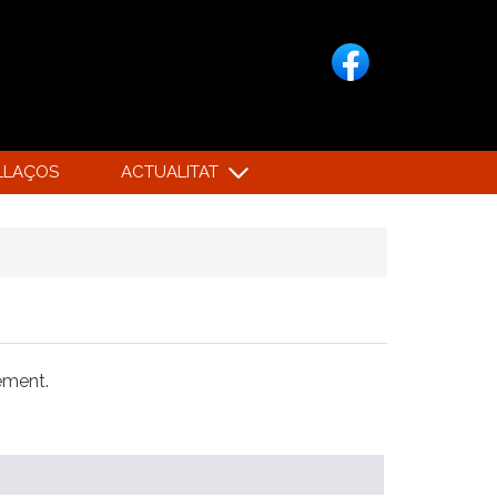
LLAÇOS
ACTUALITAT
xement.