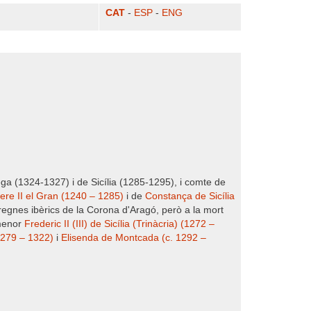
CAT
-
ESP
-
ENG
ega (1324-1327) i de Sicília (1285-1295), i comte de
ere II el Gran (1240 – 1285)
i de
Constança de Sicília
 regnes ibèrics de la Corona d'Aragó, però a la mort
 menor
Frederic II (III) de Sicília (Trinàcria) (1272 –
1279 – 1322)
i
Elisenda de Montcada (c. 1292 –