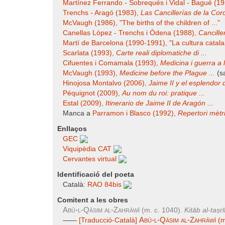
Martínez Ferrando - Sobrequés i Vidal - Bagué (1
Trenchs - Aragó (1983),
Las Cancillerías de la Coro
McVaugh (1986), "The births of the children of ..."
Canellas López - Trenchs i Òdena (1988),
Canciller
Martí de Barcelona (1990-1991), "La cultura catalan
Scarlata (1993),
Carte reali diplomatiche di ...
Cifuentes i Comamala (1993),
Medicina i guerra a l
McVaugh (1993),
Medicine before the Plague ...
(sa
Hinojosa Montalvo (2006),
Jaime II y el esplendor d
Péquignot (2009),
Au nom du roi: pratique ...
Estal (2009),
Itinerario de Jaime II de Aragón ...
Manca a
Parramon i Blasco (1992),
Repertori mètri
Enllaços
GEC
Viquipèdia CAT
Cervantes virtual
Identificació del poeta
Català:
RAO 84bis
Comitent a les obres
Abū-l-Qāsim al-Zahrāwī
(m. c. 1040).
Kitāb al-taṣrī
Abū-l-Qāsim al-Zahrāwī
——
[Traducció-Català]
(m