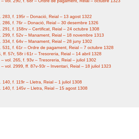
 – vol. 290, f. 68r – Ordre de pagament, Reial – octubre 1323
g. 283, f. 195r – Donació, Reial – 13 agost 1322
eg. 286, f. 76r – Donació, Reial – 30 desembre 1326
. 291, f. 158rv – Certificat, Reial – 24 octubre 1308
eg. 299, f. 52v – Manament, Reial – 18 novembre 1313
g. 334, f. 64v – Manament, Reial – 28 juny 1302
g. 531, f. 61r – Ordre de pagament, Reial – 7 octubre 1328
 ff. 57r, 58r i 61r – Tresoreria, Reial – 14 abril 1328
 vol. 265, f. 93v – Tresoreria, Reial – juliol 1302
 vol. 2999, ff. 87v-93r – Inventari, Reial – 18 juliol 1323
 140, f. 119r – Lletra, Reial – 1 juliol 1308
. 140, f. 145v – Lletra, Reial – 15 agost 1308