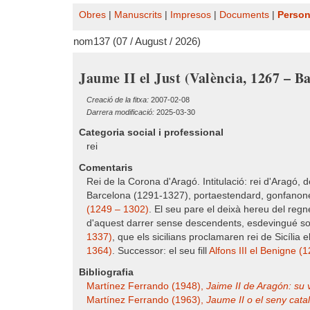
Obres
|
Manuscrits
|
Impresos
|
Documents
|
Perso
nom137 (07 / August / 2026)
Jaume II el Just (València, 1267 – B
Creació de la fitxa:
2007-02-08
Darrera modificació:
2025-03-30
Categoria social i professional
rei
Comentaris
Rei de la Corona d'Aragó. Intitulació: rei d'Aragó
Barcelona (1291-1327), portaestendard, gonfanoner
(1249 – 1302)
. El seu pare el deixà hereu del regn
d'aquest darrer sense descendents, esdevingué sobi
1337)
, que els sicilians proclamaren rei de Sicília
1364)
. Successor: el seu fill
Alfons III el Benigne (
Bibliografia
Martínez Ferrando (1948),
Jaime II de Aragón: su v
Martínez Ferrando (1963),
Jaume II o el seny català