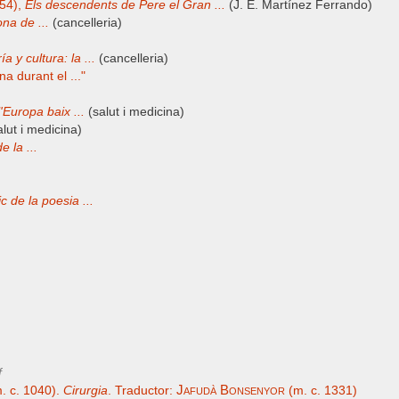
954),
Els descendents de Pere el Gran ...
(J. E. Martínez Ferrando)
na de ...
(cancelleria)
ía y cultura: la ...
(cancelleria)
a durant el ..."
'Europa baix ...
(salut i medicina)
lut i medicina)
e la ...
c de la poesia ...
f
Jafudà Bonsenyor
. c. 1040).
Cirurgia
. Traductor:
(m. c. 1331)