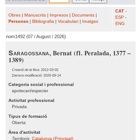
CAT
-
Obres
|
Manuscrits
|
Impresos
|
Documents
|
ESP
-
Persones
|
Bibliografia
|
Vocabulari
|
Imatges
ENG
nom1492 (07 / August / 2026)
, Bernat (fl. Peralada, 1377 –
Saragossana
1389)
Creació de la fitxa:
2012-03-02
Darrera modificació:
2020-09-14
Categoria social i professional
apotecari/especier
Activitat professional
Privada
Tipus de formació
Oberta
Àrea d'activitat
Territoris:
Catalunya (Principat)