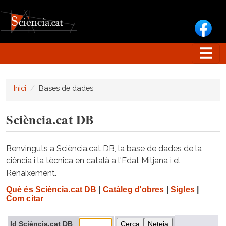
Vés al contingut
Inici
Bases de dades
Sciència.cat DB
Benvinguts a Sciència.cat DB, la base de dades de la
ciència i la tècnica en català a l'Edat Mitjana i el
Renaixement.
Què és Sciència.cat DB
|
Catàleg d'obres
|
Sigles
|
Com citar
Id Sciència.cat DB