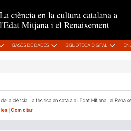
Vés al contingut
La ciència en la cultura catalana a
l'Edat Mitjana i el Renaixement
BASES DE DADES
BIBLIOTECA DIGITAL
EN
e la ciència i la tècnica en català a l'Edat Mitjana i el Renai
gles
|
Com citar