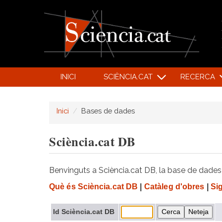
INICI
SCIÈNCIA.CAT
RECERCA
Inici
Bases de dades
Sciència.cat DB
Benvinguts a Sciència.cat DB, la base de dades d
Què és Sciència.cat DB
|
Catàleg d'obres
|
Si
Id Sciència.cat DB