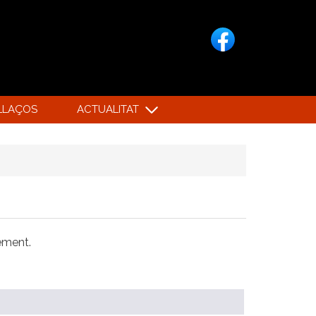
LLAÇOS
ACTUALITAT
xement.