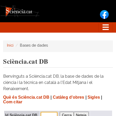
Vés al contingut
Inici
Bases de dades
Sciència.cat DB
Benvinguts a Sciència.cat DB, la base de dades de la
ciència i la tècnica en català a l'Edat Mitjana i el
Renaixement.
Què és Sciència.cat DB
|
Catàleg d'obres
|
Sigles
|
Com citar
Id Sciència.cat DB