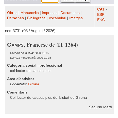
CAT
-
Obres
|
Manuscrits
|
Impresos
|
Documents
|
ESP
-
Persones
|
Bibliografia
|
Vocabulari
|
Imatges
ENG
nom3731 (08 / August / 2026)
, Francesc de (fl. 1364)
Camps
Creació de la fitxa:
2020-11-16
Darrera modificació:
2020-11-16
Categoria social i professional
col·lector de causes pies
Àrea d'activitat
Localitats:
Girona
Comentaris
Col·lector de causes pies del bisbat de Girona
Sadurní Martí