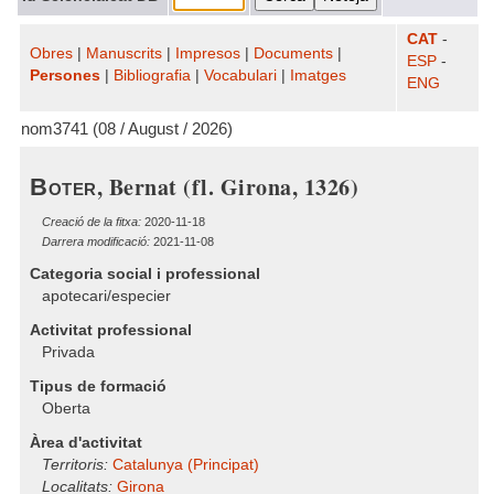
CAT
-
Obres
|
Manuscrits
|
Impresos
|
Documents
|
ESP
-
Persones
|
Bibliografia
|
Vocabulari
|
Imatges
ENG
nom3741 (08 / August / 2026)
, Bernat (fl. Girona, 1326)
Boter
Creació de la fitxa:
2020-11-18
Darrera modificació:
2021-11-08
Categoria social i professional
apotecari/especier
Activitat professional
Privada
Tipus de formació
Oberta
Àrea d'activitat
Territoris:
Catalunya (Principat)
Localitats:
Girona