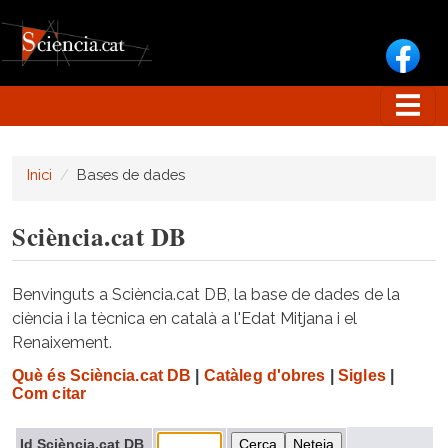
Vés al contingut
Inici
Bases de dades
Sciència.cat DB
Benvinguts a Sciència.cat DB, la base de dades de la
ciència i la tècnica en català a l'Edat Mitjana i el
Renaixement.
Què és Sciència.cat DB
|
Catàleg d'obres
|
Sigles
|
Com citar
Id Sciència.cat DB