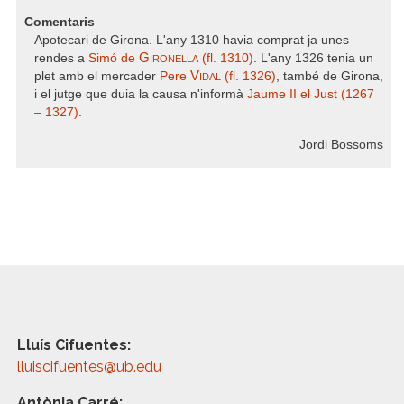
Comentaris
Apotecari de Girona. L'any 1310 havia comprat ja unes
Gironella
rendes a
Simó de
(fl. 1310)
. L'any 1326 tenia un
Vidal
plet amb el mercader
Pere
(fl. 1326)
, també de Girona,
i el jutge que duia la causa n'informà
Jaume II el Just (1267
– 1327)
.
Jordi Bossoms
Lluís Cifuentes:
lluiscifuentes@ub.edu
Antònia Carré: