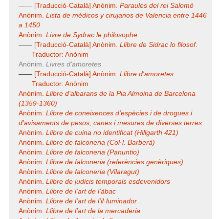
——
[Traducció-Català] Anònim.
Paraules del rei Salomó
Anònim.
Lista de médicos y cirujanos de Valencia entre 1446
a 1450
Anònim.
Livre de Sydrac le philosophe
——
[Traducció-Català] Anònim.
Llibre de Sidrac lo filosof
.
Traductor: Anònim
Anònim.
Livres d'amoretes
——
[Traducció-Català] Anònim.
Llibre d'amoretes
.
Traductor: Anònim
Anònim.
Llibre d'albarans de la Pia Almoina de Barcelona
(1359-1360)
Anònim.
Llibre de coneixences d'espècies i de drogues i
d'avisaments de pesos, canes i mesures de diverses terres
Anònim.
Llibre de cuina no identificat (Hillgarth 421)
Anònim.
Llibre de falconeria (Col·l. Barberà)
Anònim.
Llibre de falconeria (Panuntio)
Anònim.
Llibre de falconeria (referències genèriques)
Anònim.
Llibre de falconeria (Vilaragut)
Anònim.
Llibre de judicis temporals esdevenidors
Anònim.
Llibre de l'art de l'àbac
Anònim.
Llibre de l'art de l'il·luminador
Anònim.
Llibre de l'art de la mercaderia