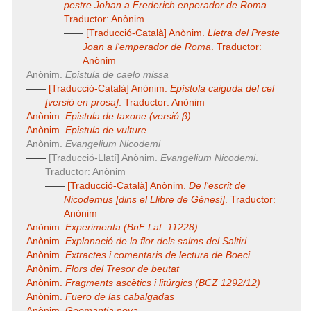
pestre Johan a Frederich enperador de Roma
.
Traductor: Anònim
——
[Traducció-Català] Anònim.
Lletra del Preste
Joan a l'emperador de Roma
. Traductor:
Anònim
Anònim.
Epistula de caelo missa
——
[Traducció-Català] Anònim.
Epístola caiguda del cel
[versió en prosa]
. Traductor: Anònim
Anònim.
Epistula de taxone (versió β)
Anònim.
Epistula de vulture
Anònim.
Evangelium Nicodemi
——
[Traducció-Llatí] Anònim.
Evangelium Nicodemi
.
Traductor: Anònim
——
[Traducció-Català] Anònim.
De l'escrit de
Nicodemus [dins el
Llibre de Gènesi
]
. Traductor:
Anònim
Anònim.
Experimenta (BnF Lat. 11228)
Anònim.
Explanació de la flor dels salms del Saltiri
Anònim.
Extractes i comentaris de lectura de Boeci
Anònim.
Flors del Tresor de beutat
Anònim.
Fragments ascètics i litúrgics (BCZ 1292/12)
Anònim.
Fuero de las cabalgadas
Anònim.
Geomantia nova