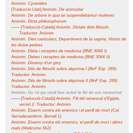
Anònim.
Cyranides
[Traducció-Llatí] Anònim.
De animodar
Anònim.
De arbore in qua se suspendebantur mulieres
Anònim.
Dicta philosophorum
——
[Traducció-Català] Anònim.
Dictats dels filòsofs
.
Traductor: Anònim
Anònim.
Dies caniculars; Departiment de la sagnia; Virtuts de
les dotze pedres
Anònim.
Dieta i receptes de medicina (BNE 3066 I)
Anònim.
Dietes i receptes de medicina (BNE 3066 II)
Anònim.
Disseny d'un giny
Anònim.
Dits de filòsofs sobre alquímia I (BnF Esp. 289)
.
Traductor: Anònim
Anònim.
Dits de filòsofs sobre alquímia II (BnF Esp. 289)
.
Traductor: Anònim
Anònim.
Du roi qui voult fere ardoir le filz de son seneschal
——
[Traducció-Català] Anònim.
Fill del senescal d'Egipte,
versió 2
. Traductor: Anònim
Anònim.
Eixarm contra els enemics i el perill de mort (Col.
Serradesanferm, Borrell 1)
Anònim.
Eixarm contra els enemics, el perill de mort i altres
mals (Wellcome 562)