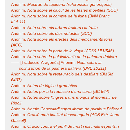
Anònim.
Mostrari de tapineria (referències genèriques)
Anònim.
Nota sobre el càlcul de les festes movibles (SCC)
Anònim.
Nota sobre el compte de la lluna (BNN Branc.
III.A.11)
Anònim.
Nota sobre els arbres fruiters i la fruita
Anònim.
Nota sobre els dies nefastos (SCC)
Anònim.
Nota sobre els efectes dels medicaments forts
(ACG)
Anònim.
Nota sobre la poda de la vinya (AD66 3E1/546)
Anònim.
Nota sobre la pol·linització de la palmera datilera
——
[Traducció-Aragonès] Anònim.
Nota sobre la
polinización de la palmera datilera (BNE 10211)
Anònim.
Nota sobre la restauració dels desfilats (BMSM
6437)
Anònim.
Notes de lògica i gramàtica
Anònim.
Notes per a la redacció d'una carta (BC 864)
Anònim.
Notes sobre l'ingrés d'uns monjos al monestir de
Ripoll
Anònim.
Notule Cancellarii supra librum de pulsibus Philareti
Anònim.
Oració amb finalitat desconeguda (ACB Extr. Joan
Gassull)
Anònim.
Oració contra el perill de mort i els mals esperits, i