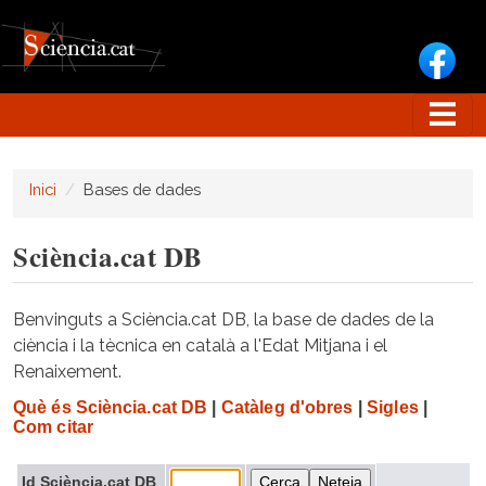
Vés al contingut
Inici
Bases de dades
Sciència.cat DB
Benvinguts a Sciència.cat DB, la base de dades de la
ciència i la tècnica en català a l'Edat Mitjana i el
Renaixement.
Què és Sciència.cat DB
|
Catàleg d'obres
|
Sigles
|
Com citar
Id Sciència.cat DB