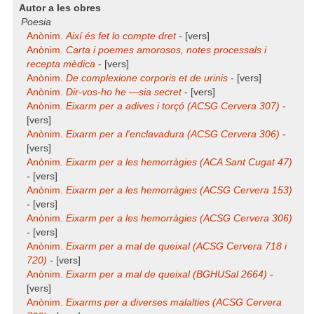
Autor a les obres
Poesia
Anònim.
Així és fet lo compte dret
- [vers]
Anònim.
Carta i poemes amorosos, notes processals i
recepta mèdica
- [vers]
Anònim.
De complexione corporis et de urinis
- [vers]
Anònim.
Dir-vos-ho he —sia secret
- [vers]
Anònim.
Eixarm per a adives i torçó (ACSG Cervera 307)
-
[vers]
Anònim.
Eixarm per a l'enclavadura (ACSG Cervera 306)
-
[vers]
Anònim.
Eixarm per a les hemorràgies (ACA Sant Cugat 47)
- [vers]
Anònim.
Eixarm per a les hemorràgies (ACSG Cervera 153)
- [vers]
Anònim.
Eixarm per a les hemorràgies (ACSG Cervera 306)
- [vers]
Anònim.
Eixarm per a mal de queixal (ACSG Cervera 718 i
720)
- [vers]
Anònim.
Eixarm per a mal de queixal (BGHUSal 2664)
-
[vers]
Anònim.
Eixarms per a diverses malalties (ACSG Cervera