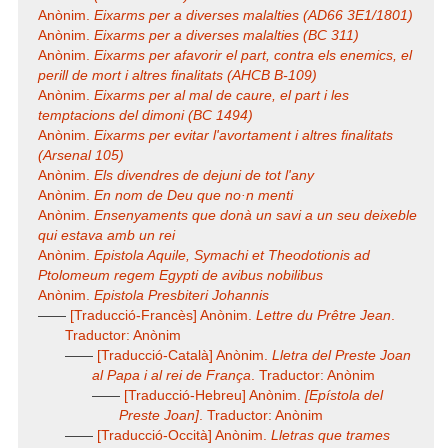
Anònim.
Eixarms per a diverses malalties (AD66 3E1/1801)
Anònim.
Eixarms per a diverses malalties (BC 311)
Anònim.
Eixarms per afavorir el part, contra els enemics, el
perill de mort i altres finalitats (AHCB B-109)
Anònim.
Eixarms per al mal de caure, el part i les
temptacions del dimoni (BC 1494)
Anònim.
Eixarms per evitar l'avortament i altres finalitats
(Arsenal 105)
Anònim.
Els divendres de dejuni de tot l'any
Anònim.
En nom de Deu que no·n menti
Anònim.
Ensenyaments que donà un savi a un seu deixeble
qui estava amb un rei
Anònim.
Epistola Aquile, Symachi et Theodotionis ad
Ptolomeum regem Egypti de avibus nobilibus
Anònim.
Epistola Presbiteri Johannis
——
[Traducció-Francès] Anònim.
Lettre du Prêtre Jean
.
Traductor: Anònim
——
[Traducció-Català] Anònim.
Lletra del Preste Joan
al Papa i al rei de França
. Traductor: Anònim
——
[Traducció-Hebreu] Anònim.
[Epístola del
Preste Joan]
. Traductor: Anònim
——
[Traducció-Occità] Anònim.
Lletras que trames