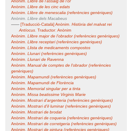
Anònim.
Llibre de l'assaig de l'or
Anònim.
Llibre de les cinc edats
Anònim.
Llibre de menescalia (referències genèriques)
Anònim.
Llibre dels Macabeus
——
[Traducció-Català] Anònim.
Història del malvat rei
Antíocus
. Traductor: Anònim
Anònim.
Llibre major de l'obrador (referències genèriques)
Anònim.
Llibre receptari (referències genèriques)
Anònim.
Llista de medicaments compostos
Anònim.
Llunari (referències genèriques)
Anònim.
Llunari de Ravenna
Anònim.
Manual de comptes de l'obrador (referències
genèriques)
Anònim.
Mapamundi (referències genèriques)
Anònim.
Mapamundi de Florència
Anònim.
Memorial singular per a tinta
Anònim.
Missa beatissime Virginis Marie
Anònim.
Mostrari d'argenteria (referències genèriques)
Anònim.
Mostrari d'il·luminar (referències genèriques)
Anònim.
Mostrari de brodat
Anònim.
Mostrari de coqueria (referències genèriques)
Anònim.
Mostrari de corretgeria (referències genèriques)
Anònim.
Mostrari de pintura (referències genèriques)