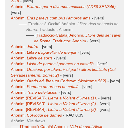
720)
- [vers]
Anònim.
Eixarms per a diverses malalties (AD66 3E1/546)
-
[vers]
Anònim.
Eras pareys cum pris l'amoros ams
- [vers]
——
[Traducció-Occità] Anònim.
Llibre dels set savis de
Roma
. Traductor: Anònim
——
[Traducció-Català] Anònim.
Llibre dels set savis
de Roma
. Traductor: Anònim
- [vers]
Anònim.
Jaufre
- [vers]
Anònim.
Llibre d'aparellar de menjar
- [vers]
Anònim.
Llibre de sorts
- [vers]
Anònim.
Llista de poetes i poemes en castellà
- [vers]
Anònim.
Oracions per afavorir el part i altres finalitats (Col.
Serradesanferm, Borrell 2)
- [vers]
Anònim.
Oratio ad Jhesum Christum (Wellcome 562)
- [vers]
Anònim.
Poemes amorosos en català
- [vers]
Anònim.
Triste deleitación
- [vers]
Anònim {REVISAR}.
Lletra a Violant d'Urrea (1).
- [vers]
Anònim {REVISAR}.
Lletra a Violant d'Urrea (2)
- [vers]
Anònim {REVISAR}.
Lletra a Violant d'Urrea (3)
- [vers]
Anònim.
Col·loqui de dames
- RAO 0.39
Anònim.
Vita Alexis
——
[Traducció-Català] Anònim.
Vida de sant Alexi
.