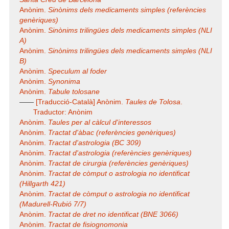
Anònim.
Sinònims dels medicaments simples (referències
genèriques)
Anònim.
Sinònims trilingües dels medicaments simples (NLI
A)
Anònim.
Sinònims trilingües dels medicaments simples (NLI
B)
Anònim.
Speculum al foder
Anònim.
Synonima
Anònim.
Tabule tolosane
——
[Traducció-Català] Anònim.
Taules de Tolosa
.
Traductor: Anònim
Anònim.
Taules per al càlcul d'interessos
Anònim.
Tractat d'àbac (referències genèriques)
Anònim.
Tractat d'astrologia (BC 309)
Anònim.
Tractat d'astrologia (referències genèriques)
Anònim.
Tractat de cirurgia (referències genèriques)
Anònim.
Tractat de còmput o astrologia no identificat
(Hillgarth 421)
Anònim.
Tractat de còmput o astrologia no identificat
(Madurell-Rubió 7/7)
Anònim.
Tractat de dret no identificat (BNE 3066)
Anònim.
Tractat de fisiognomonia