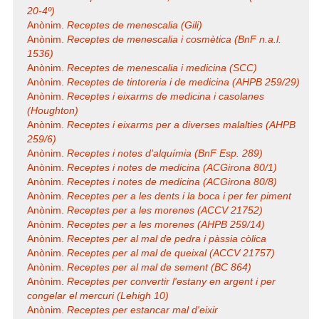
20-4º)
Anònim.
Receptes de menescalia (Gili)
Anònim.
Receptes de menescalia i cosmètica (BnF n.a.l.
1536)
Anònim.
Receptes de menescalia i medicina (SCC)
Anònim.
Receptes de tintoreria i de medicina (AHPB 259/29)
Anònim.
Receptes i eixarms de medicina i casolanes
(Houghton)
Anònim.
Receptes i eixarms per a diverses malalties (AHPB
259/6)
Anònim.
Receptes i notes d'alquímia (BnF Esp. 289)
Anònim.
Receptes i notes de medicina (ACGirona 80/1)
Anònim.
Receptes i notes de medicina (ACGirona 80/8)
Anònim.
Receptes per a les dents i la boca i per fer piment
Anònim.
Receptes per a les morenes (ACCV 21752)
Anònim.
Receptes per a les morenes (AHPB 259/14)
Anònim.
Receptes per al mal de pedra i pàssia còlica
Anònim.
Receptes per al mal de queixal (ACCV 21757)
Anònim.
Receptes per al mal de sement (BC 864)
Anònim.
Receptes per convertir l'estany en argent i per
congelar el mercuri (Lehigh 10)
Anònim.
Receptes per estancar mal d'eixir