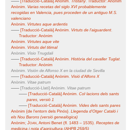
——
[Traducció-Català] Anònim.
Tristany
. Traductor: Anònim
Anònim.
Varias recetas del siglo XVI probablemente
recogidas en Valencia, pues proceden de un antiguo M.S.
valenciano
Anònim.
Virtutes aque ardentis
——
[Traducció-Català] Anònim.
Virtuts de l'aiguardent
.
Traductor: Anònim
Anònim.
Virtutes aque vite
Anònim.
Virtuts del titimal
Anònim.
Visio Tnugdali
——
[Traducció-Català] Anònim.
Història del cavaller Tuglat
.
Traductor: Anònim
Anònim.
Visión de Alfonso X en la ciudad de Sevilla
——
[Traducció-Català] Anònim.
Visió d'Alfons X
Anònim.
Vitae patrum
——
[Traducció-Llatí] Anònim.
Vitae patrum
——
[Traducció-Català] Anònim.
Col·lacions dels sants
pares, versió 1
——
[Traducció-Català] Anònim.
Vides dels sants pares
Anònim {de l'entorn dels Pinós}.
Llegenda d'Otger Cataló i
els Nou Barons (versió genealògica)
Joan
Anònim;
, Antoni Benet (fl. 1483 – 1535).
Receptes de
medicina i nota d'agricultura (AHPB 259/5)