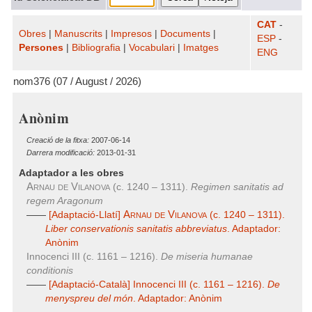
CAT
-
Obres
|
Manuscrits
|
Impresos
|
Documents
|
ESP
-
Persones
|
Bibliografia
|
Vocabulari
|
Imatges
ENG
nom376 (07 / August / 2026)
Anònim
Creació de la fitxa:
2007-06-14
Darrera modificació:
2013-01-31
Adaptador a les obres
Arnau de Vilanova
(c. 1240 – 1311).
Regimen sanitatis ad
regem Aragonum
Arnau de Vilanova
——
[Adaptació-Llatí]
(c. 1240 – 1311).
Liber conservationis sanitatis abbreviatus
. Adaptador:
Anònim
Innocenci III (c. 1161 – 1216).
De miseria humanae
conditionis
——
[Adaptació-Català] Innocenci III (c. 1161 – 1216).
De
menyspreu del món
. Adaptador: Anònim