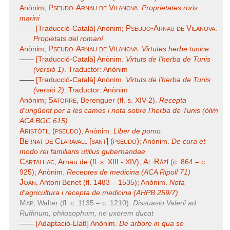
Pseudo-Arnau de Vilanova
Anònim;
.
Proprietates roris
marini
Pseudo-Arnau de Vilanova
——
[Traducció-Català] Anònim;
.
Propietats del romaní
Pseudo-Arnau de Vilanova
Anònim;
.
Virtutes herbe tunice
——
[Traducció-Català] Anònim.
Virtuts de l'herba de Tunis
(versió 1)
. Traductor: Anònim
——
[Traducció-Català] Anònim.
Virtuts de l'herba de Tunis
(versió 2)
. Traductor: Anònim
Satorre
Anònim;
, Berenguer (fl. s. XIV-2).
Recepta
d'ungüent per a les cames i nota sobre l'herba de Tunis (òlim
ACA BGC 615)
Aristòtil (pseudo)
; Anònim.
Liber de pomo
Bernat de Claravall [sant] (pseudo)
; Anònim.
De cura et
modo rei familiaris utilius gubernandae
Cartalhac
Al-Rāzī
, Arnau de (fl. s. XIII - XIV);
(c. 864 – c.
925); Anònim.
Receptes de medicina (ACA Ripoll 71)
Joan
, Antoni Benet (fl. 1483 – 1535); Anònim.
Nota
d'agricultura i recepta de medicina (AHPB 259/7)
Map
, Walter (fl. c. 1135 – c. 1210).
Dissuasio Valerii ad
Ruffinum, philosophum, ne uxorem ducat
——
[Adaptació-Llatí] Anònim.
De arbore in qua se