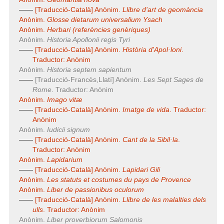
——
[Traducció-Català] Anònim.
Llibre d'art de geomància
Anònim.
Glosse dietarum universalium Ysach
Anònim.
Herbari (referències genèriques)
Anònim.
Historia Apollonii regis Tyri
——
[Traducció-Català] Anònim.
Història d'Apol·loni
.
Traductor: Anònim
Anònim.
Historia septem sapientum
——
[Traducció-Francès,Llatí] Anònim.
Les Sept Sages de
Rome
. Traductor: Anònim
Anònim.
Imago vitæ
——
[Traducció-Català] Anònim.
Imatge de vida
. Traductor:
Anònim
Anònim.
Iudicii signum
——
[Traducció-Català] Anònim.
Cant de la Sibil·la
.
Traductor: Anònim
Anònim.
Lapidarium
——
[Traducció-Català] Anònim.
Lapidari Gili
Anònim.
Les statuts et costumes du pays de Provence
Anònim.
Liber de passionibus oculorum
——
[Traducció-Català] Anònim.
Llibre de les malalties dels
ulls
. Traductor: Anònim
Anònim.
Liber proverbiorum Salomonis