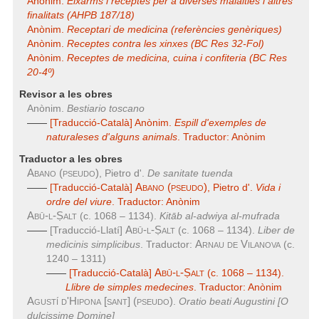
Anònim.
Eixarms i receptes per a diverses malalties i altres
finalitats (AHPB 187/18)
Anònim.
Receptari de medicina (referències genèriques)
Anònim.
Receptes contra les xinxes (BC Res 32-Fol)
Anònim.
Receptes de medicina, cuina i confiteria (BC Res
20-4º)
Revisor a les obres
Anònim.
Bestiario toscano
——
[Traducció-Català] Anònim.
Espill d'exemples de
naturaleses d'alguns animals
. Traductor: Anònim
Traductor a les obres
Abano (pseudo)
, Pietro d'.
De sanitate tuenda
Abano (pseudo)
——
[Traducció-Català]
, Pietro d'.
Vida i
ordre del viure
. Traductor: Anònim
Abū-l-Ṣalt
(c. 1068 – 1134).
Kitāb al-adwiya al-mufrada
Abū-l-Ṣalt
——
[Traducció-Llatí]
(c. 1068 – 1134).
Liber de
Arnau de Vilanova
medicinis simplicibus
. Traductor:
(c.
1240 – 1311)
Abū-l-Ṣalt
——
[Traducció-Català]
(c. 1068 – 1134).
Llibre de simples medecines
. Traductor: Anònim
Agustí d'Hipona [sant] (pseudo)
.
Oratio beati Augustini [O
dulcissime Domine]