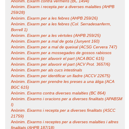
Anònim.
Eixarm contra vérmens (BC 1494)
Anònim.
Eixarm i recepta per a diverses malalties (AHPB
259/28)
Anònim.
Eixarm per a les febres (AHPB 259/26)
Anònim.
Eixarm per a les febres (Col. Serradesanferm,
Borrell 1)
Anònim.
Eixarm per a les vèrtoles (AHPB 259/25)
Anònim.
Eixarm per a mal de gota (Junyent 160)
Anònim.
Eixarm per a mal de queixal (ACSG Cervera 747)
Anònim.
Eixarm per a mossegades de gossos rabiosos
Anònim.
Eixarm per afavorir el part (ACA BGC 615)
Anònim.
Eixarm per afavorir el part (ACV Prot. 3657/6)
Anònim.
Eixarm per als cucs intestinals
Anònim.
Eixarm per identificar un lladre (ACCV 22675)
Anònim.
Eixarm per prendre les preses a una àliga (ACA
BGC 615)
Anònim.
Eixarms contra diverses malalties (BC 864)
Anònim.
Eixarms i oracions per a diverses finalitats (APABSM
I)
Anònim.
Eixarms i recepta per a diverses finalitats (ASCC
21759)
Anònim.
Eixarms i receptes per a diverses malalties i altres
finalitats (AHPB 187/18)