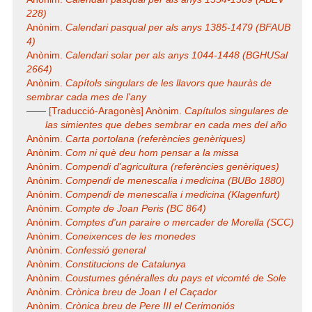
228)
Anònim.
Calendari pasqual per als anys 1385-1479 (BFAUB
4)
Anònim.
Calendari solar per als anys 1044-1448 (BGHUSal
2664)
Anònim.
Capítols singulars de les llavors que hauràs de
sembrar cada mes de l'any
——
[Traducció-Aragonès] Anònim.
Capítulos singulares de
las simientes que debes sembrar en cada mes del año
Anònim.
Carta portolana (referències genèriques)
Anònim.
Com ni què deu hom pensar a la missa
Anònim.
Compendi d'agricultura (referències genèriques)
Anònim.
Compendi de menescalia i medicina (BUBo 1880)
Anònim.
Compendi de menescalia i medicina (Klagenfurt)
Anònim.
Compte de Joan Peris (BC 864)
Anònim.
Comptes d'un paraire o mercader de Morella (SCC)
Anònim.
Coneixences de les monedes
Anònim.
Confessió general
Anònim.
Constitucions de Catalunya
Anònim.
Coustumes généralles du pays et vicomté de Sole
Anònim.
Crònica breu de Joan I el Caçador
Anònim.
Crònica breu de Pere III el Cerimoniós