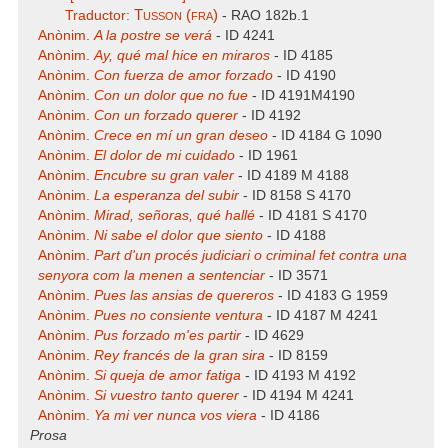
Tusson (fra)
Traductor:
- RAO 182b.1
Anònim.
A la postre se verá
- ID 4241
Anònim.
Ay, qué mal hice en miraros
- ID 4185
Anònim.
Con fuerza de amor forzado
- ID 4190
Anònim.
Con un dolor que no fue
- ID 4191M4190
Anònim.
Con un forzado querer
- ID 4192
Anònim.
Crece en mí un gran deseo
- ID 4184 G 1090
Anònim.
El dolor de mi cuidado
- ID 1961
Anònim.
Encubre su gran valer
- ID 4189 M 4188
Anònim.
La esperanza del subir
- ID 8158 S 4170
Anònim.
Mirad, señoras, qué hallé
- ID 4181 S 4170
Anònim.
Ni sabe el dolor que siento
- ID 4188
Anònim.
Part d'un procés judiciari o criminal fet contra una
senyora com la menen a sentenciar
- ID 3571
Anònim.
Pues las ansias de quereros
- ID 4183 G 1959
Anònim.
Pues no consiente ventura
- ID 4187 M 4241
Anònim.
Pus forzado m'es partir
- ID 4629
Anònim.
Rey francés de la gran sira
- ID 8159
Anònim.
Si queja de amor fatiga
- ID 4193 M 4192
Anònim.
Si vuestro tanto querer
- ID 4194 M 4241
Anònim.
Ya mi ver nunca vos viera
- ID 4186
Prosa