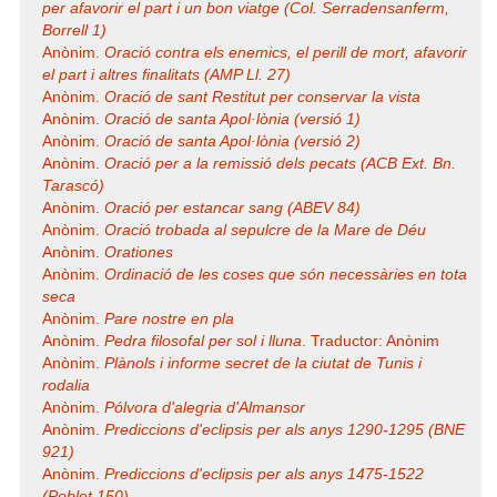
per afavorir el part i un bon viatge (Col. Serradensanferm,
Borrell 1)
Anònim.
Oració contra els enemics, el perill de mort, afavorir
el part i altres finalitats (AMP Ll. 27)
Anònim.
Oració de sant Restitut per conservar la vista
Anònim.
Oració de santa Apol·lònia (versió 1)
Anònim.
Oració de santa Apol·lònia (versió 2)
Anònim.
Oració per a la remissió dels pecats (ACB Ext. Bn.
Tarascó)
Anònim.
Oració per estancar sang (ABEV 84)
Anònim.
Oració trobada al sepulcre de la Mare de Déu
Anònim.
Orationes
Anònim.
Ordinació de les coses que són necessàries en tota
seca
Anònim.
Pare nostre en pla
Anònim.
Pedra filosofal per sol i lluna
. Traductor: Anònim
Anònim.
Plànols i informe secret de la ciutat de Tunis i
rodalia
Anònim.
Pólvora d'alegria d'Almansor
Anònim.
Prediccions d'eclipsis per als anys 1290-1295 (BNE
921)
Anònim.
Prediccions d'eclipsis per als anys 1475-1522
(Poblet 150)