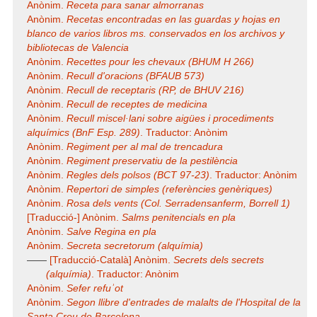
Anònim.
Receta para sanar almorranas
Anònim.
Recetas encontradas en las guardas y hojas en
blanco de varios libros ms. conservados en los archivos y
bibliotecas de Valencia
Anònim.
Recettes pour les chevaux (BHUM H 266)
Anònim.
Recull d'oracions (BFAUB 573)
Anònim.
Recull de receptaris (RP, de BHUV 216)
Anònim.
Recull de receptes de medicina
Anònim.
Recull miscel·lani sobre aigües i procediments
alquímics (BnF Esp. 289)
. Traductor: Anònim
Anònim.
Regiment per al mal de trencadura
Anònim.
Regiment preservatiu de la pestilència
Anònim.
Regles dels polsos (BCT 97-23)
. Traductor: Anònim
Anònim.
Repertori de simples (referències genèriques)
Anònim.
Rosa dels vents (Col. Serradensanferm, Borrell 1)
[Traducció-] Anònim.
Salms penitencials en pla
Anònim.
Salve Regina en pla
Anònim.
Secreta secretorum (alquímia)
——
[Traducció-Català] Anònim.
Secrets dels secrets
(alquímia)
. Traductor: Anònim
Anònim.
Sefer refuʾot
Anònim.
Segon llibre d'entrades de malalts de l'Hospital de la
Santa Creu de Barcelona