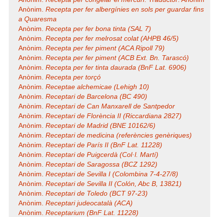
Anònim.
Recepta per fer albergínies en sols per guardar fins
a Quaresma
Anònim.
Recepta per fer bona tinta (SAL 7)
Anònim.
Recepta per fer melrosat colat (AHPB 46/5)
Anònim.
Recepta per fer piment (ACA Ripoll 79)
Anònim.
Recepta per fer piment (ACB Ext. Bn. Tarascó)
Anònim.
Recepta per fer tinta daurada (BnF Lat. 6906)
Anònim.
Recepta per torçó
Anònim.
Receptae alchemicae (Lehigh 10)
Anònim.
Receptari de Barcelona (BC 490)
Anònim.
Receptari de Can Manxarell de Santpedor
Anònim.
Receptari de Florència II (Riccardiana 2827)
Anònim.
Receptari de Madrid (BNE 10162/6)
Anònim.
Receptari de medicina (referències genèriques)
Anònim.
Receptari de París II (BnF Lat. 11228)
Anònim.
Receptari de Puigcerdà (Col·l. Martí)
Anònim.
Receptari de Saragossa (BCZ 1292)
Anònim.
Receptari de Sevilla I (Colombina 7-4-27/8)
Anònim.
Receptari de Sevilla II (Colón, Abc B, 13821)
Anònim.
Receptari de Toledo (BCT 97-23)
Anònim.
Receptari judeocatalà (ACA)
Anònim.
Receptarium (BnF Lat. 11228)