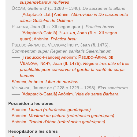
suspendebantur mulieres
Occam
, Guillem d' (c. 1288 – 1348).
De sacramento altaris
——
[Adaptació-Llatí] Anònim.
Abbreviatio in De sacramento
altaris
Guillelmi de Ockham
Plateari
, Joan (fl. s. XII segon quart).
Practica brevis
Plateari
——
[Adaptació-Català]
, Joan (fl. s. XII segon
quart); Anònim.
Pràctica breu
Pseudo-Arnau de Vilanova
Inchy
;
, Jean (fl. 1476).
Commentum super Regimen sanitatis Salernitanum
Pseudo-Arnau de
——
[Traducció-Francès] Anònim;
Vilanova
Inchy
;
, Jean (fl. 1476).
Régime tres utile et tres
proufitable pour conserver et garder la santé du corps
humain
Sèneca; Anònim.
Liber de moribus
Voràgine
, Jaume de (1228 o 1229 – 1298).
Flos sanctorum
——
[Adaptació-Català] Anònim.
Vida de santa Bàrbara
Posseïdor a les obres
Anònim.
Llunari (referències genèriques)
Anònim.
Mostrari de pintura (referències genèriques)
Anònim.
Tractat d'àbac (referències genèriques)
Recopilador a les obres