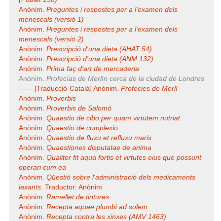
Anònim.
Preguntes i respostes per a l'examen dels
menescals (versió 1)
Anònim.
Preguntes i respostes per a l'examen dels
menescals (versió 2)
Anònim.
Prescripció d'una dieta (AHAT 54)
Anònim.
Prescripció d'una dieta (ANM 132)
Anònim.
Prima faç d'art de mercaderia
Anònim.
Profecías de Merlín cerca de la ciudad de Londres
——
[Traducció-Català] Anònim.
Profecies de Merlí
Anònim.
Proverbis
Anònim.
Proverbis de Salomó
Anònim.
Quaestio de cibo per quam virtutem nutriat
Anònim.
Quaestio de complexio
Anònim.
Quaestio de fluxu et refluxu maris
Anònim.
Quaestiones disputatae de anima
Anònim.
Qualiter fit aqua fortis et virtutes eius que possunt
operari cum ea
Anònim.
Qüestió sobre l'administració dels medicaments
laxants
. Traductor: Anònim
Anònim.
Ramellet de tintures
Anònim.
Recepta aquae plumbi ad solem
Anònim.
Recepta contra les xinxes (AMV 1463)