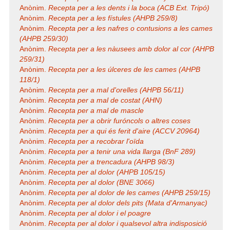
Anònim.
Recepta per a les dents i la boca (ACB Ext. Tripó)
Anònim.
Recepta per a les fístules (AHPB 259/8)
Anònim.
Recepta per a les nafres o contusions a les cames
(AHPB 259/30)
Anònim.
Recepta per a les nàusees amb dolor al cor (AHPB
259/31)
Anònim.
Recepta per a les úlceres de les cames (AHPB
118/1)
Anònim.
Recepta per a mal d'orelles (AHPB 56/11)
Anònim.
Recepta per a mal de costat (AHN)
Anònim.
Recepta per a mal de mascle
Anònim.
Recepta per a obrir furóncols o altres coses
Anònim.
Recepta per a qui és ferit d'aire (ACCV 20964)
Anònim.
Recepta per a recobrar l'oïda
Anònim.
Recepta per a tenir una vida llarga (BnF 289)
Anònim.
Recepta per a trencadura (AHPB 98/3)
Anònim.
Recepta per al dolor (AHPB 105/15)
Anònim.
Recepta per al dolor (BNE 3066)
Anònim.
Recepta per al dolor de les cames (AHPB 259/15)
Anònim.
Recepta per al dolor dels pits (Mata d'Armanyac)
Anònim.
Recepta per al dolor i el poagre
Anònim.
Recepta per al dolor i qualsevol altra indisposició