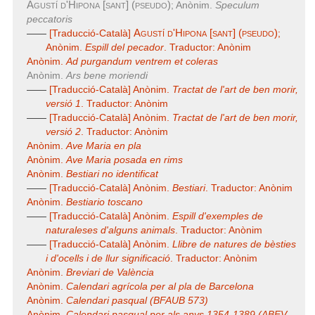
Agustí d'Hipona [sant] (pseudo)
; Anònim.
Speculum
peccatoris
Agustí d'Hipona [sant] (pseudo)
——
[Traducció-Català]
;
Anònim.
Espill del pecador
. Traductor: Anònim
Anònim.
Ad purgandum ventrem et coleras
Anònim.
Ars bene moriendi
——
[Traducció-Català] Anònim.
Tractat de l'art de ben morir,
versió 1
. Traductor: Anònim
——
[Traducció-Català] Anònim.
Tractat de l'art de ben morir,
versió 2
. Traductor: Anònim
Anònim.
Ave Maria en pla
Anònim.
Ave Maria posada en rims
Anònim.
Bestiari no identificat
——
[Traducció-Català] Anònim.
Bestiari
. Traductor: Anònim
Anònim.
Bestiario toscano
——
[Traducció-Català] Anònim.
Espill d'exemples de
naturaleses d'alguns animals
. Traductor: Anònim
——
[Traducció-Català] Anònim.
Llibre de natures de bèsties
i d'ocells i de llur significació
. Traductor: Anònim
Anònim.
Breviari de València
Anònim.
Calendari agrícola per al pla de Barcelona
Anònim.
Calendari pasqual (BFAUB 573)
Anònim.
Calendari pasqual per als anys 1354-1389 (ABEV