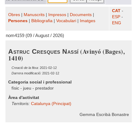
CAT
-
Obres
|
Manuscrits
|
Impresos
|
Documents
|
ESP
-
Persones
|
Bibliografia
|
Vocabulari
|
Imatges
ENG
nom4159 (09 / August / 2026)
(Avinyó (Bages),
Astruc Cresques Nassí
1410)
Creació de la fitxa:
2021-02-12
Darrera modificació:
2021-02-12
Categoria social i professional
físic - jueu - prestador
Àrea d'activitat
Territoris:
Catalunya (Principat)
Gemma Escribà Bonastre