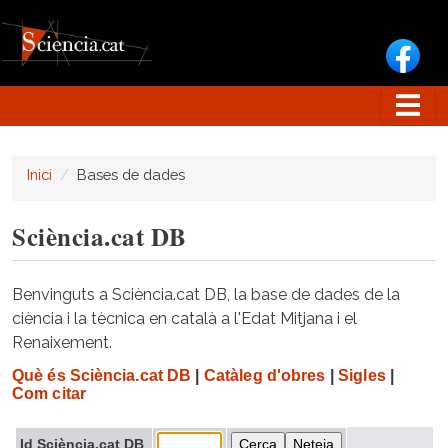
Vés al contingut
Inici
Bases de dades
Sciència.cat DB
Benvinguts a Sciència.cat DB, la base de dades de la
ciència i la tècnica en català a l'Edat Mitjana i el
Renaixement.
Què és Sciència.cat DB
|
Catàleg d'obres
|
Sigles
|
Com citar
Id Sciència.cat DB