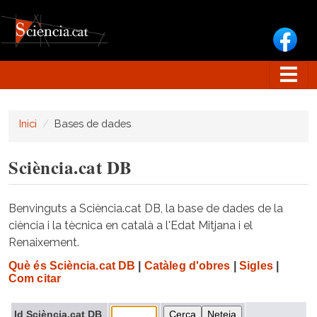
Vés al contingut
Inici
Bases de dades
Sciència.cat DB
Benvinguts a Sciència.cat DB, la base de dades de la
ciència i la tècnica en català a l'Edat Mitjana i el
Renaixement.
Què és Sciència.cat DB
|
Catàleg d'obres
|
Sigles
|
Com citar
Id Sciència.cat DB