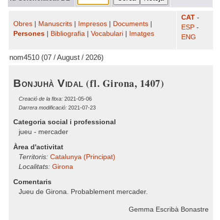
CAT
-
Obres
|
Manuscrits
|
Impresos
|
Documents
|
ESP
-
Persones
|
Bibliografia
|
Vocabulari
|
Imatges
ENG
nom4510 (07 / August / 2026)
(fl. Girona, 1407)
Bonjuhà Vidal
Creació de la fitxa:
2021-05-06
Darrera modificació:
2021-07-23
Categoria social i professional
jueu - mercader
Àrea d'activitat
Territoris:
Catalunya (Principat)
Localitats:
Girona
Comentaris
Jueu de Girona. Probablement mercader.
Gemma Escribà Bonastre