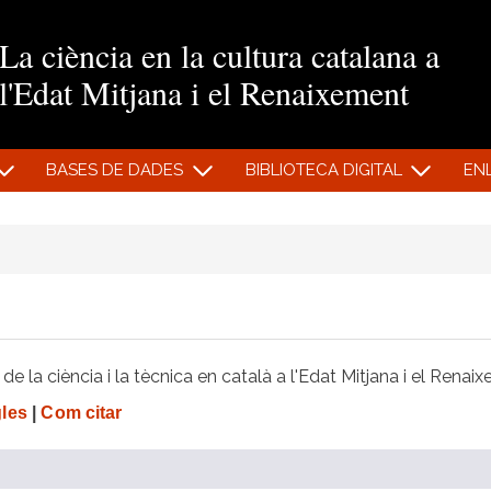
Vés al contingut
La ciència en la cultura catalana a
l'Edat Mitjana i el Renaixement
BASES DE DADES
BIBLIOTECA DIGITAL
EN
e la ciència i la tècnica en català a l'Edat Mitjana i el Renai
gles
|
Com citar