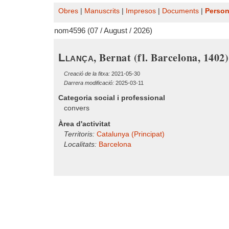
Obres
|
Manuscrits
|
Impresos
|
Documents
|
Perso
nom4596 (07 / August / 2026)
, Bernat (fl. Barcelona, 1402)
Llança
Creació de la fitxa:
2021-05-30
Darrera modificació:
2025-03-11
Categoria social i professional
convers
Àrea d'activitat
Territoris:
Catalunya (Principat)
Localitats:
Barcelona