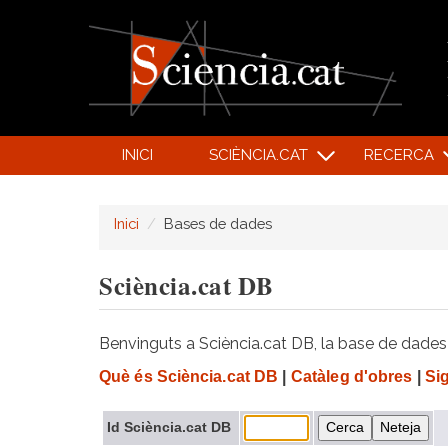
INICI
SCIÈNCIA.CAT
RECERCA
Inici
Bases de dades
Sciència.cat DB
Benvinguts a Sciència.cat DB, la base de dades d
Què és Sciència.cat DB
|
Catàleg d'obres
|
Si
Id Sciència.cat DB