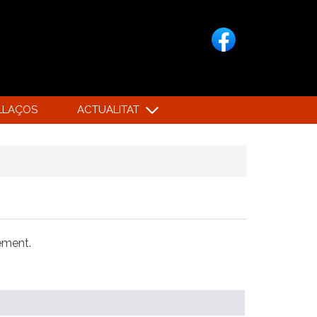
LLAÇOS
ACTUALITAT
xement.