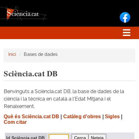
Vés al contingut
Inici
Bases de dades
Sciència.cat DB
Benvinguts a Sciència.cat DB, la base de dades de la
ciència i la tècnica en català a l'Edat Mitjana i el
Renaixement.
Què és Sciència.cat DB
|
Catàleg d'obres
|
Sigles
|
Com citar
Id Sciència.cat DB