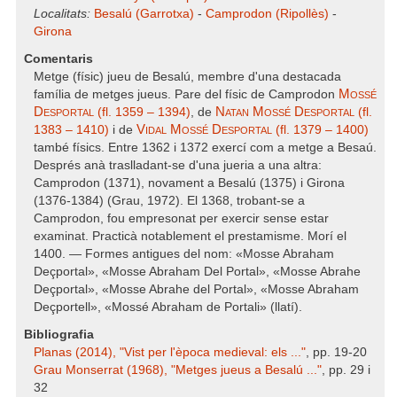
Localitats:
Besalú (Garrotxa)
-
Camprodon (Ripollès)
-
Girona
Comentaris
Metge (físic) jueu de Besalú, membre d'una destacada
Mossé
família de metges jueus. Pare del físic de Camprodon
Desportal
Natan Mossé Desportal
(fl. 1359 – 1394)
, de
(fl.
Vidal Mossé Desportal
1383 – 1410)
i de
(fl. 1379 – 1400)
també físics. Entre 1362 i 1372 exercí com a metge a Besaú.
Després anà traslladant-se d'una jueria a una altra:
Camprodon (1371), novament a Besalú (1375) i Girona
(1376-1384) (Grau, 1972). El 1368, trobant-se a
Camprodon, fou empresonat per exercir sense estar
examinat. Practicà notablement el prestamisme. Morí el
1400. — Formes antigues del nom: «Mosse Abraham
Deçportal», «Mosse Abraham Del Portal», «Mosse Abrahe
Deçportal», «Mosse Abrahe del Portal», «Mosse Abraham
Deçportell», «Mossé Abraham de Portali» (llatí).
Bibliografia
Planas (2014), "Vist per l'època medieval: els ..."
, pp. 19-20
Grau Monserrat (1968), "Metges jueus a Besalú ..."
, pp. 29 i
32