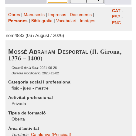
CAT
-
Obres
|
Manuscrits
|
Impresos
|
Documents
|
ESP
-
Persones
|
Bibliografia
|
Vocabulari
|
Imatges
ENG
nom4833 (06 / August / 2026)
(fl. Girona,
Mossé Abraham Desportal
1376 – 1400)
Creació de la fitxa:
2021-06-26
Darrera modificació:
2023-11-02
Categoria social i professional
físic - jueu - mestre
Activitat professional
Privada
Tipus de formació
Oberta
Àrea d'activitat
Territoris:
Catalunya (Principat)