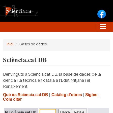
Vés al contingut
Inici
Bases de dades
Sciència.cat DB
Benvinguts a Sciència.cat DB, la base de dades de la
ciència i la tècnica en català a l'Edat Mitjana i el
Renaixement.
Què és Sciència.cat DB
|
Catàleg d'obres
|
Sigles
|
Com citar
Id Sciència.cat DB