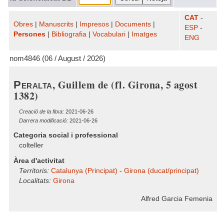
CAT
-
Obres
|
Manuscrits
|
Impresos
|
Documents
|
ESP
-
Persones
|
Bibliografia
|
Vocabulari
|
Imatges
ENG
nom4846 (06 / August / 2026)
, Guillem de (fl. Girona, 5 agost
Peralta
1382)
Creació de la fitxa:
2021-06-26
Darrera modificació:
2021-06-26
Categoria social i professional
colteller
Àrea d'activitat
Territoris:
Catalunya (Principat)
-
Girona (ducat/principat)
Localitats:
Girona
Alfred Garcia Femenia