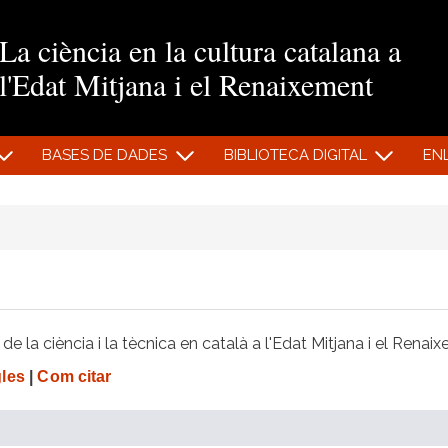
Vés al contingut
La ciència en la cultura catalana a
l'Edat Mitjana i el Renaixement
BASES DE DADES
BIBLIOTECA DIGITAL
EN
e la ciència i la tècnica en català a l'Edat Mitjana i el Renai
gles
|
Com citar