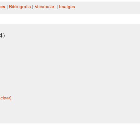
nes
|
Bibliografia
|
Vocabulari
|
Imatges
4)
cipat)