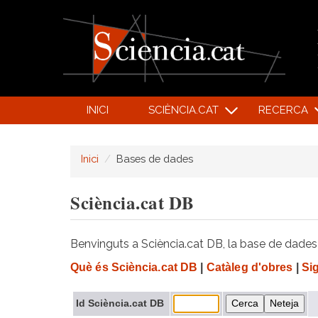
INICI
SCIÈNCIA.CAT
RECERCA
Inici
Bases de dades
Sciència.cat DB
Benvinguts a Sciència.cat DB, la base de dades d
Què és Sciència.cat DB
|
Catàleg d'obres
|
Si
Id Sciència.cat DB