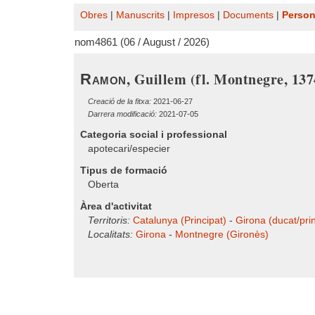
Obres
|
Manuscrits
|
Impresos
|
Documents
|
Perso
nom4861 (06 / August / 2026)
, Guillem (fl. Montnegre, 137
Ramon
Creació de la fitxa:
2021-06-27
Darrera modificació:
2021-07-05
Categoria social i professional
apotecari/especier
Tipus de formació
Oberta
Àrea d'activitat
Territoris:
Catalunya (Principat)
-
Girona (ducat/prin
Localitats:
Girona
-
Montnegre (Gironès)