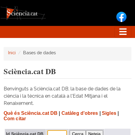
Vés al contingut
Inici
Bases de dades
Sciència.cat DB
Benvinguts a Sciència.cat DB, la base de dades de la
ciència i la tècnica en català a l'Edat Mitjana i el
Renaixement.
Què és Sciència.cat DB
|
Catàleg d'obres
|
Sigles
|
Com citar
Id Sciència.cat DB