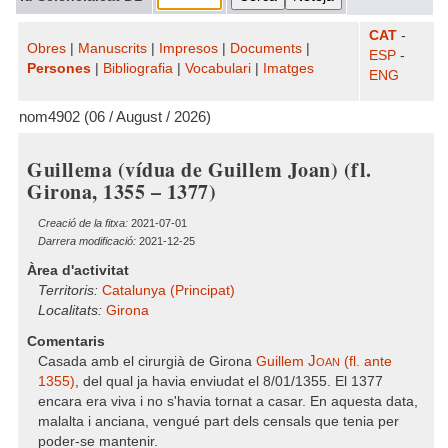
CAT
-
Obres
|
Manuscrits
|
Impresos
|
Documents
|
ESP
-
Persones
|
Bibliografia
|
Vocabulari
|
Imatges
ENG
nom4902 (06 / August / 2026)
Guillema (vídua de Guillem Joan) (fl.
Girona, 1355 – 1377)
Creació de la fitxa:
2021-07-01
Darrera modificació:
2021-12-25
Àrea d'activitat
Territoris:
Catalunya (Principat)
Localitats:
Girona
Comentaris
Joan
Casada amb el cirurgià de Girona
Guillem
(fl. ante
1355)
, del qual ja havia enviudat el 8/01/1355. El 1377
encara era viva i no s'havia tornat a casar. En aquesta data,
malalta i anciana, vengué part dels censals que tenia per
poder-se mantenir.