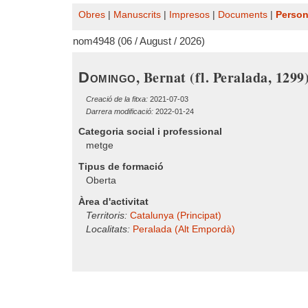
Obres
|
Manuscrits
|
Impresos
|
Documents
|
Perso
nom4948 (06 / August / 2026)
, Bernat (fl. Peralada, 1299
Domingo
Creació de la fitxa:
2021-07-03
Darrera modificació:
2022-01-24
Categoria social i professional
metge
Tipus de formació
Oberta
Àrea d'activitat
Territoris:
Catalunya (Principat)
Localitats:
Peralada (Alt Empordà)