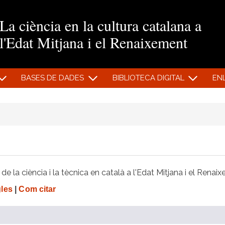
Vés al contingut
La ciència en la cultura catalana a
l'Edat Mitjana i el Renaixement
BASES DE DADES
BIBLIOTECA DIGITAL
EN
e la ciència i la tècnica en català a l'Edat Mitjana i el Renai
gles
|
Com citar