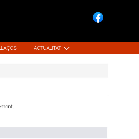
LLAÇOS
ACTUALITAT
xement.