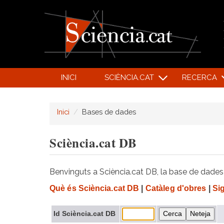
INICI
SCIÈNCIA.CAT
RECERCA
Inici
Bases de dades
Sciència.cat DB
Benvinguts a Sciència.cat DB, la base de dades d
Què és Sciència.cat DB
|
Catàleg d'obres
|
Si
Id Sciència.cat DB