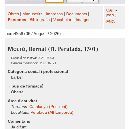
CAT
-
Obres
|
Manuscrits
|
Impresos
|
Documents
|
ESP
-
Persones
|
Bibliografia
|
Vocabulari
|
Imatges
ENG
nom4956 (06 / August / 2026)
, Bernat (fl. Peralada, 1301)
Moltó
Creació de la fitxa:
2021-07-03
Darrera modificació:
2021-07-21
Categoria social i professional
barber
Tipus de formació
Oberta
Àrea d'activitat
Territoris:
Catalunya (Principat)
Localitats:
Peralada (Alt Empordà)
Comentaris
Ja difunt