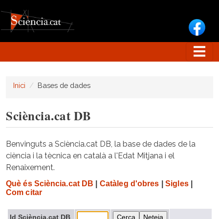
Vés al contingut
Inici
Bases de dades
Sciència.cat DB
Benvinguts a Sciència.cat DB, la base de dades de la
ciència i la tècnica en català a l'Edat Mitjana i el
Renaixement.
Què és Sciència.cat DB
|
Catàleg d'obres
|
Sigles
|
Com citar
Id Sciència.cat DB