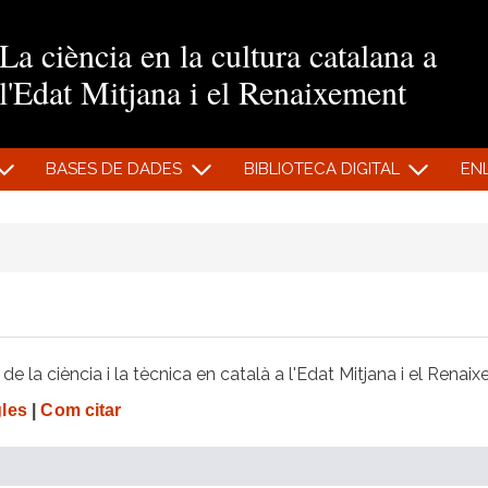
Vés al contingut
La ciència en la cultura catalana a
l'Edat Mitjana i el Renaixement
BASES DE DADES
BIBLIOTECA DIGITAL
EN
e la ciència i la tècnica en català a l'Edat Mitjana i el Renai
gles
|
Com citar