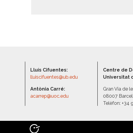
Lluís Cifuentes:
Centre de D
lluiscifuentes@ub.edu
Universitat
Antònia Carré:
Gran Via de l
acarrep@uoc.edu
08007 Barce
Telèfon: +34 