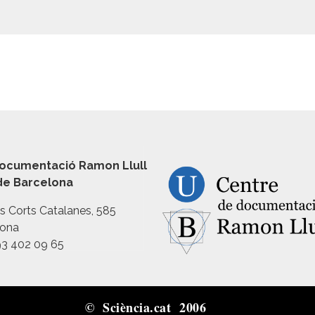
ocumentació Ramon Llull
 de Barcelona
es Corts Catalanes, 585
lona
93 402 09 65
© Sciència.cat 2006