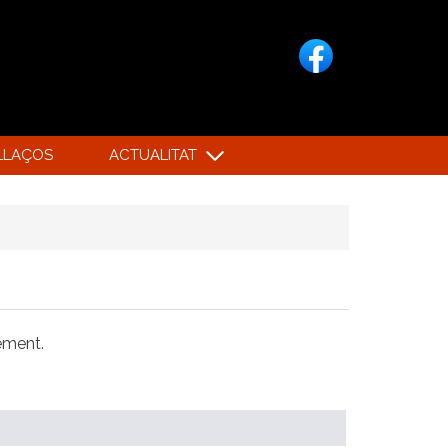
LLAÇOS
ACTUALITAT
xement.