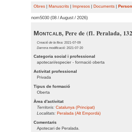
Obres
|
Manuscrits
|
Impresos
|
Documents
|
Perso
nom5030 (08 / August / 2026)
, Pere de (fl. Peralada, 13
Montcalb
Creació de la fitxa:
2021-07-09
Darrera modificació:
2021-07-20
Categoria social i professional
apotecari/especier - formació oberta
Activitat professional
Privada
Tipus de formació
Oberta
Àrea d'activitat
Territoris:
Catalunya (Principat)
Localitats:
Peralada (Alt Empordà)
Comentaris
Apotecari de Peralada.