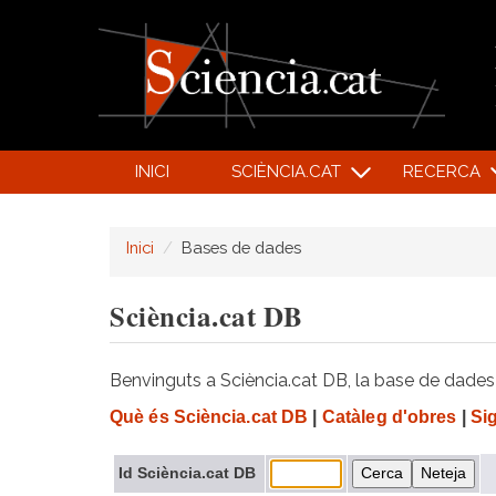
INICI
SCIÈNCIA.CAT
RECERCA
Inici
Bases de dades
Sciència.cat DB
Benvinguts a Sciència.cat DB, la base de dades d
Què és Sciència.cat DB
|
Catàleg d'obres
|
Si
Id Sciència.cat DB