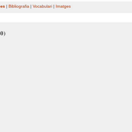
nes
|
Bibliografia
|
Vocabulari
|
Imatges
20)