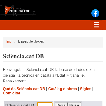
Vés al contingut
Inici
Bases de dades
Sciència.cat DB
Benvinguts a Sciència.cat DB, la base de dades de la
ciència i la tècnica en català a l'Edat Mitjana i el
Renaixement.
Què és Sciència.cat DB
|
Catàleg d'obres
|
Sigles
|
Com citar
Id Sciència.cat DB