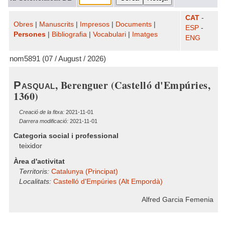
CAT
-
Obres
|
Manuscrits
|
Impresos
|
Documents
|
ESP
-
Persones
|
Bibliografia
|
Vocabulari
|
Imatges
ENG
nom5891 (07 / August / 2026)
, Berenguer (Castelló d'Empúries,
Pasqual
1360)
Creació de la fitxa:
2021-11-01
Darrera modificació:
2021-11-01
Categoria social i professional
teixidor
Àrea d'activitat
Territoris:
Catalunya (Principat)
Localitats:
Castelló d'Empúries (Alt Empordà)
Alfred Garcia Femenia