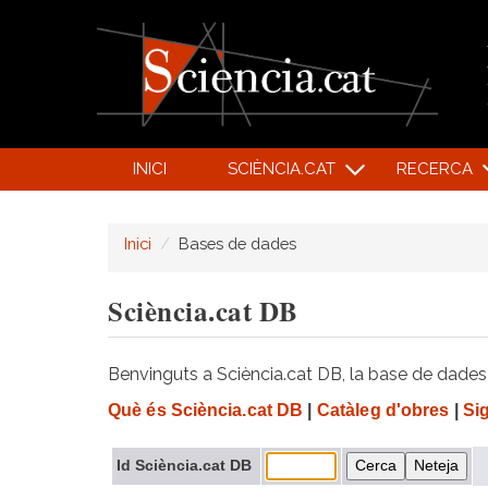
INICI
SCIÈNCIA.CAT
RECERCA
Inici
Bases de dades
Sciència.cat DB
Benvinguts a Sciència.cat DB, la base de dades d
Què és Sciència.cat DB
|
Catàleg d'obres
|
Si
Id Sciència.cat DB