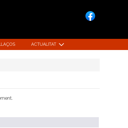
LLAÇOS
ACTUALITAT
xement.