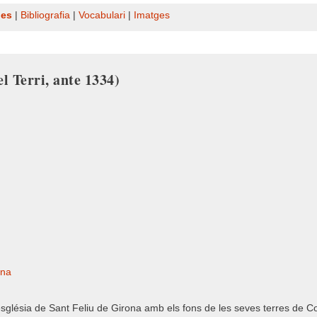
nes
|
Bibliografia
|
Vocabulari
|
Imatges
l Terri, ante 1334)
ona
església de Sant Feliu de Girona amb els fons de les seves terres de Co