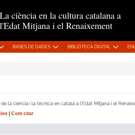
Vés al contingut
La ciència en la cultura catalana a
l'Edat Mitjana i el Renaixement
BASES DE DADES
BIBLIOTECA DIGITAL
EN
e la ciència i la tècnica en català a l'Edat Mitjana i el Renai
gles
|
Com citar