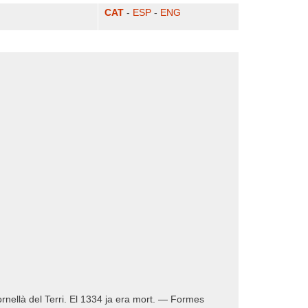
CAT
-
ESP
-
ENG
rnellà del Terri. El 1334 ja era mort. — Formes