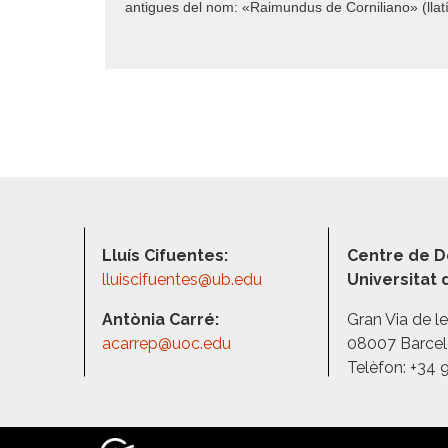
antigues del nom: «Raimundus de Corniliano» (llatí
Lluís Cifuentes:
Centre de D
lluiscifuentes@ub.edu
Universitat
Antònia Carré:
Gran Via de l
acarrep@uoc.edu
08007 Barce
Telèfon: +34 