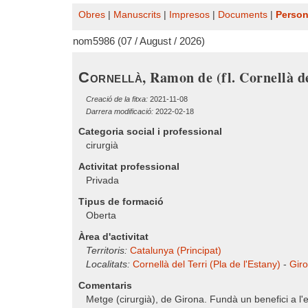
Obres
|
Manuscrits
|
Impresos
|
Documents
|
Perso
nom5986 (07 / August / 2026)
, Ramon de (fl. Cornellà de
Cornellà
Creació de la fitxa:
2021-11-08
Darrera modificació:
2022-02-18
Categoria social i professional
cirurgià
Activitat professional
Privada
Tipus de formació
Oberta
Àrea d'activitat
Territoris:
Catalunya (Principat)
Localitats:
Cornellà del Terri (Pla de l'Estany)
-
Gir
Comentaris
Metge (cirurgià), de Girona. Fundà un benefici a l'