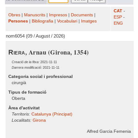
CAT
-
Obres
|
Manuscrits
|
Impresos
|
Documents
|
ESP
-
Persones
|
Bibliografia
|
Vocabulari
|
Imatges
ENG
nom6054 (09 / August / 2026)
, Arnau (Girona, 1354)
Riera
Creació de la fitxa:
2021-11-11
Darrera modificació:
2021-11-11
Categoria social i professional
cirurgià
Tipus de formació
Oberta
Àrea d'activitat
Territoris:
Catalunya (Principat)
Localitats:
Girona
Alfred Garcia Femenia