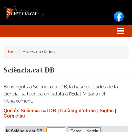
Vés al contingut
Inici
Bases de dades
Sciència.cat DB
Benvinguts a Sciència.cat DB, la base de dades de la
ciència i la tècnica en català a l'Edat Mitjana i el
Renaixement.
Què és Sciència.cat DB
|
Catàleg d'obres
|
Sigles
|
Com citar
Id Sciència.cat DB