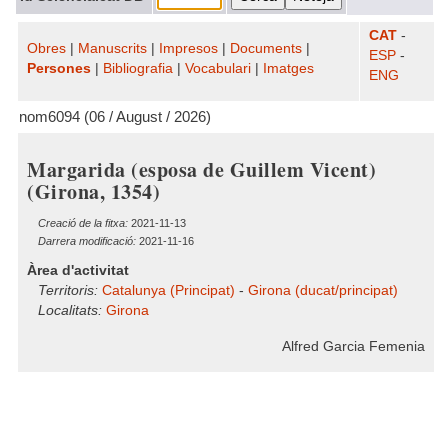
CAT
-
Obres
|
Manuscrits
|
Impresos
|
Documents
|
ESP
-
Persones
|
Bibliografia
|
Vocabulari
|
Imatges
ENG
nom6094 (06 / August / 2026)
Margarida (esposa de Guillem Vicent)
(Girona, 1354)
Creació de la fitxa:
2021-11-13
Darrera modificació:
2021-11-16
Àrea d'activitat
Territoris:
Catalunya (Principat)
-
Girona (ducat/principat)
Localitats:
Girona
Alfred Garcia Femenia