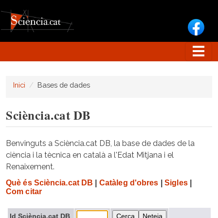
Vés al contingut
Inici
Bases de dades
Sciència.cat DB
Benvinguts a Sciència.cat DB, la base de dades de la
ciència i la tècnica en català a l'Edat Mitjana i el
Renaixement.
Què és Sciència.cat DB
|
Catàleg d'obres
|
Sigles
|
Com citar
Id Sciència.cat DB