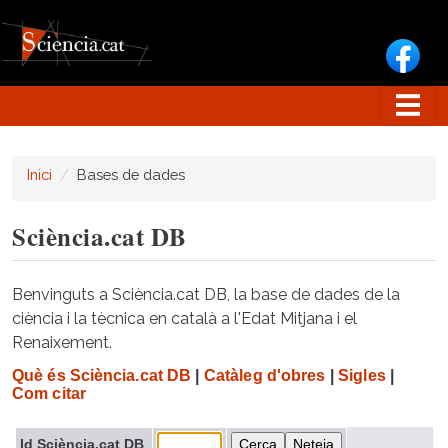
Vés al contingut
Inici
Bases de dades
Sciència.cat DB
Benvinguts a Sciència.cat DB, la base de dades de la
ciència i la tècnica en català a l'Edat Mitjana i el
Renaixement.
Què és Sciència.cat DB
|
Catàleg d'obres
|
Sigles
|
Com citar
Id Sciència.cat DB