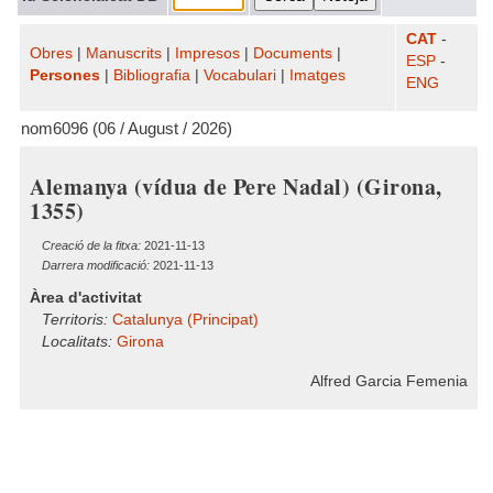
CAT
-
Obres
|
Manuscrits
|
Impresos
|
Documents
|
ESP
-
Persones
|
Bibliografia
|
Vocabulari
|
Imatges
ENG
nom6096 (06 / August / 2026)
Alemanya (vídua de Pere Nadal) (Girona,
1355)
Creació de la fitxa:
2021-11-13
Darrera modificació:
2021-11-13
Àrea d'activitat
Territoris:
Catalunya (Principat)
Localitats:
Girona
Alfred Garcia Femenia