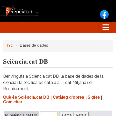
Vés al contingut
Inici
Bases de dades
Sciència.cat DB
Benvinguts a Sciència.cat DB, la base de dades de la
ciència i la tècnica en català a l'Edat Mitjana i el
Renaixement.
Què és Sciència.cat DB
|
Catàleg d'obres
|
Sigles
|
Com citar
Id Sciència.cat DB