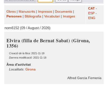
CAT
-
Obres
|
Manuscrits
|
Impresos
|
Documents
|
ESP
-
Persones
|
Bibliografia
|
Vocabulari
|
Imatges
ENG
nom6152 (09 / August / 2026)
Elvira (filla de Bernat Sabat) (Girona,
1356)
Creació de la fitxa:
2021-11-18
Darrera modificació:
2021-11-18
Àrea d'activitat
Localitats:
Girona
Alfred Garcia Femenia