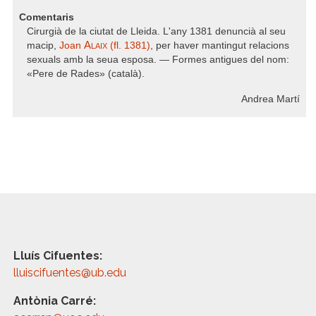
Comentaris
Cirurgià de la ciutat de Lleida. L'any 1381 denuncià al seu
Alaix
macip,
Joan
(fl. 1381)
, per haver mantingut relacions
sexuals amb la seua esposa. — Formes antigues del nom:
«Pere de Rades» (català).
Andrea Martí
Lluís Cifuentes:
lluiscifuentes@ub.edu
Antònia Carré: