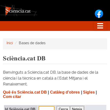
Vés al contingut
Inici
Bases de dades
Sciència.cat DB
Benvinguts a Sciència.cat DB, la base de dades de la
ciència i la tècnica en català a l'Edat Mitjana i el
Renaixement.
Què és Sciència.cat DB
|
Catàleg d'obres
|
Sigles
|
Com citar
Id Sciència.cat DB