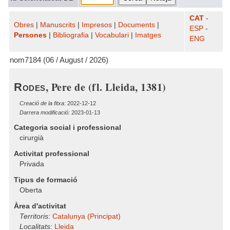
CAT
-
Obres
|
Manuscrits
|
Impresos
|
Documents
|
ESP
-
Persones
|
Bibliografia
|
Vocabulari
|
Imatges
ENG
nom7184 (06 / August / 2026)
, Pere de (fl. Lleida, 1381)
Rodes
Creació de la fitxa:
2022-12-12
Darrera modificació:
2023-01-13
Categoria social i professional
cirurgià
Activitat professional
Privada
Tipus de formació
Oberta
Àrea d'activitat
Territoris:
Catalunya (Principat)
Localitats:
Lleida