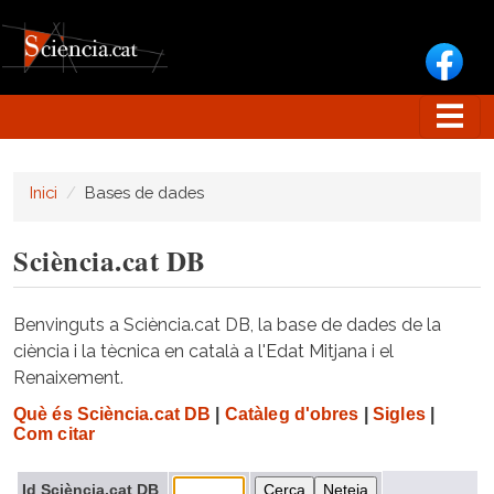
Vés al contingut
Inici
Bases de dades
Sciència.cat DB
Benvinguts a Sciència.cat DB, la base de dades de la
ciència i la tècnica en català a l'Edat Mitjana i el
Renaixement.
Què és Sciència.cat DB
|
Catàleg d'obres
|
Sigles
|
Com citar
Id Sciència.cat DB