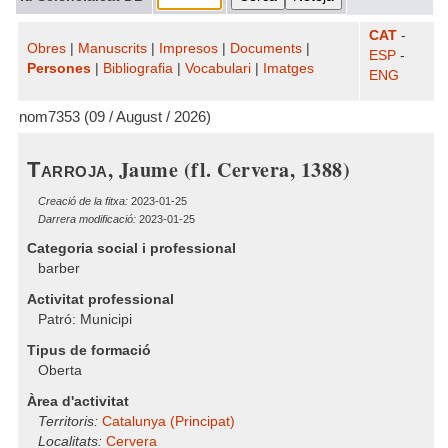
CAT
-
Obres
|
Manuscrits
|
Impresos
|
Documents
|
ESP
-
Persones
|
Bibliografia
|
Vocabulari
|
Imatges
ENG
nom7353 (09 / August / 2026)
, Jaume (fl. Cervera, 1388)
Tarroja
Creació de la fitxa:
2023-01-25
Darrera modificació:
2023-01-25
Categoria social i professional
barber
Activitat professional
Patró: Municipi
Tipus de formació
Oberta
Àrea d'activitat
Territoris:
Catalunya (Principat)
Localitats:
Cervera