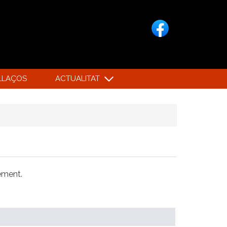
LLAÇOS
ACTUALITAT
xement.