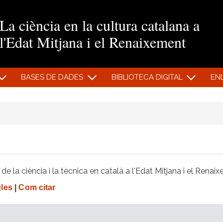
Vés al contingut
La ciència en la cultura catalana a
l'Edat Mitjana i el Renaixement
BASES DE DADES
BIBLIOTECA DIGITAL
EN
e la ciència i la tècnica en català a l'Edat Mitjana i el Renai
gles
|
Com citar