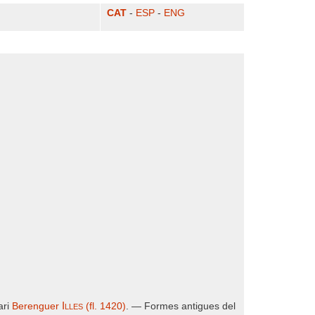
CAT
-
ESP
-
ENG
Illes
ari
Berenguer
(fl. 1420)
. — Formes antigues del