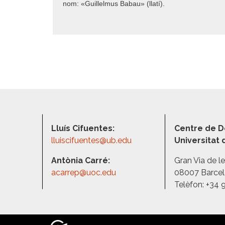
nom: «Guillelmus Babau» (llatí).
Lluís Cifuentes:
Centre de D
lluiscifuentes@ub.edu
Universitat
Antònia Carré:
Gran Via de l
acarrep@uoc.edu
08007 Barce
Telèfon: +34 