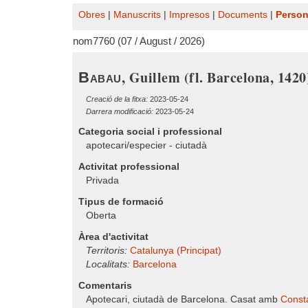
Obres
|
Manuscrits
|
Impresos
|
Documents
|
Perso
nom7760 (07 / August / 2026)
, Guillem (fl. Barcelona, 1420
Babau
Creació de la fitxa:
2023-05-24
Darrera modificació:
2023-05-24
Categoria social i professional
apotecari/especier - ciutadà
Activitat professional
Privada
Tipus de formació
Oberta
Àrea d'activitat
Territoris:
Catalunya (Principat)
Localitats:
Barcelona
Comentaris
Apotecari, ciutadà de Barcelona. Casat amb
Consta