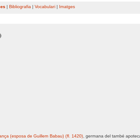
nes
|
Bibliografia
|
Vocabulari
|
Imatges
)
nça (esposa de Guillem Babau) (fl. 1420)
, germana del també apotec