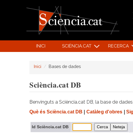
INICI
SCIÈNCIA.CAT
RECERCA
Inici
Bases de dades
Sciència.cat DB
Benvinguts a Sciència.cat DB, la base de dades d
Què és Sciència.cat DB
|
Catàleg d'obres
|
Si
Id Sciència.cat DB